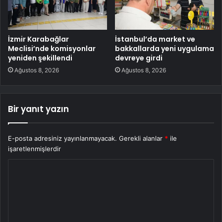
İzmir Karabağlar
İstanbul’da market ve
Meclisi’nde komisyonlar
bakkallarda yeni uygulama
yeniden şekillendi
devreye girdi
Ağustos 8, 2026
Ağustos 8, 2026
Bir yanıt yazın
E-posta adresiniz yayınlanmayacak.
Gerekli alanlar
*
ile
işaretlenmişlerdir
Y
o
r
u