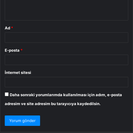
m
*
Ad
*
E-posta
*
İnternet sitesi
Daha sonraki yorumlarımda kullanılması için adım, e-posta
adresim ve site adresim bu tarayıcıya kaydedilsin.