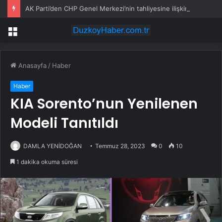
AK Parti’den CHP Genel Merkezi’nin tahliyesine ilişkin ilk yorum: Biz bu olayın bir yerinde değiliz
Menü
Anasayfa
/
Haber
Haber
KIA Sorento’nun Yenilenen
Modeli Tanıtıldı
DAMLA YENİDOĞAN
Temmuz 28, 2023
0
10
1 dakika okuma süresi