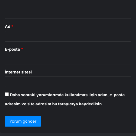
m
*
Ad
*
E-posta
*
İnternet sitesi
Daha sonraki yorumlarımda kullanılması için adım, e-posta
adresim ve site adresim bu tarayıcıya kaydedilsin.