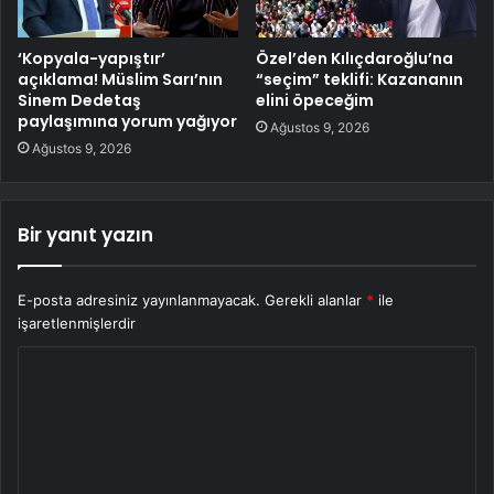
‘Kopyala-yapıştır’
Özel’den Kılıçdaroğlu’na
açıklama! Müslim Sarı’nın
“seçim” teklifi: Kazananın
Sinem Dedetaş
elini öpeceğim
paylaşımına yorum yağıyor
Ağustos 9, 2026
Ağustos 9, 2026
Bir yanıt yazın
E-posta adresiniz yayınlanmayacak.
Gerekli alanlar
*
ile
işaretlenmişlerdir
Y
o
r
u