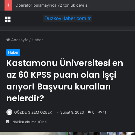
Operatör bulamayınca 72 tonluk devi sahaya indirdiler: Günde 1000 kazık çakıyor
Menü
Anasayfa
/
Haber
Haber
Kastamonu Üniversitesi en
az 60 KPSS puanı olan işçi
arıyor! Başvuru kuralları
nelerdir?
GÖZDE GİZEM ÖZBEK
Şubat 9, 2023
0
11
1 dakika okuma süresi