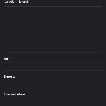
işaretlenmişlerdir
Y
o
r
u
m
*
Ad
*
E-posta
*
İnternet sitesi