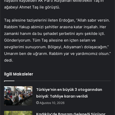
hayatını kaybeden AK Parti Adıyaman Milletvekili Taş’ın
ağabeyi Ahmet Taş ile görüştü.
Taş ailesine taziyelerini ileten Erdoğan, “Allah sabır versin.
Rabbim Yakup abimizi şehitler arasına katar inşallah. Her
zamanki hanım da bu şehadet şerbetini aynı şekilde içti.
Gönderiyorum. Tüm Taş ailesine en içten selam ve
sevgilerimi sunuyorum. Bölgeyi, Adıyaman’ı dolaşacağım.”
Umarım ben de uğrarım. Rabbim yar ve yardımcımız olsun.”
dedi.
İlgili Makaleler
Türkiye’nin en büyük 3 otogarından
biriydi: Tahliye kararı verildi
Ağustos 10, 2026
Kadıköy’de Bayram Geleneği Sürüyor