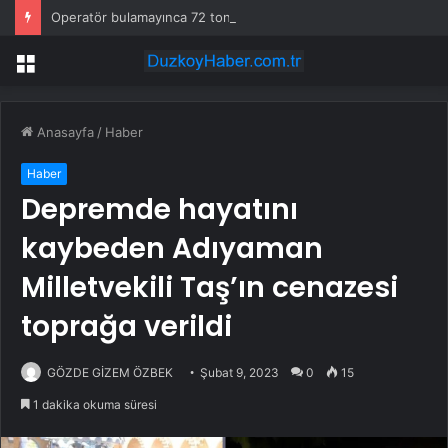
Operatör bulamayınca 72 tonluk devi sahaya indirdiler: Günde 1000 kazık çakıyor
Menü
Anasayfa
/
Haber
Haber
Depremde hayatını
kaybeden Adıyaman
Milletvekili Taş’ın cenazesi
toprağa verildi
GÖZDE GİZEM ÖZBEK
Şubat 9, 2023
0
15
1 dakika okuma süresi