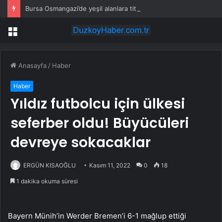
Bursa Osmangazi’de yeşil alanlara titiz koruma
Menü
Anasayfa
/
Haber
Haber
Yıldız futbolcu için ülkesi
seferber oldu! Büyücüleri
devreye sokacaklar
ERGÜN KISAOĞLU
Kasım 11, 2022
0
18
1 dakika okuma süresi
Bayern Münih’in Werder Bremen’i 6-1 mağlup ettiği