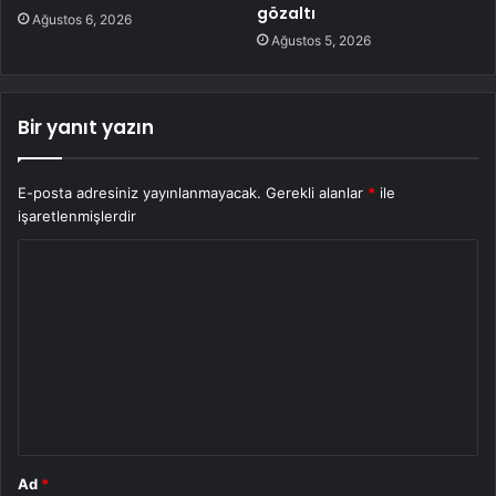
gözaltı
Ağustos 6, 2026
Ağustos 5, 2026
Bir yanıt yazın
E-posta adresiniz yayınlanmayacak.
Gerekli alanlar
*
ile
işaretlenmişlerdir
Y
o
r
u
m
*
Ad
*