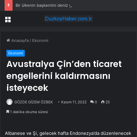
Bir ülkenin başkentini deniz yutmak üzere
Menü
Anasayfa
/
Ekonomi
Ekonomi
Avustralya Çin’den ticaret
engellerini kaldırmasını
isteyecek
GÖZDE GİZEM ÖZBEK
Kasım 11, 2022
0
25
1 dakika okuma süresi
Albanese ve Şi, gelecek hafta Endonezya’da düzenlenecek