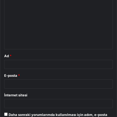
Y
o
r
u
m
*
Ad
*
E-posta
*
İnternet sitesi
Daha sonraki yorumlarımda kullanılması için adım, e-posta