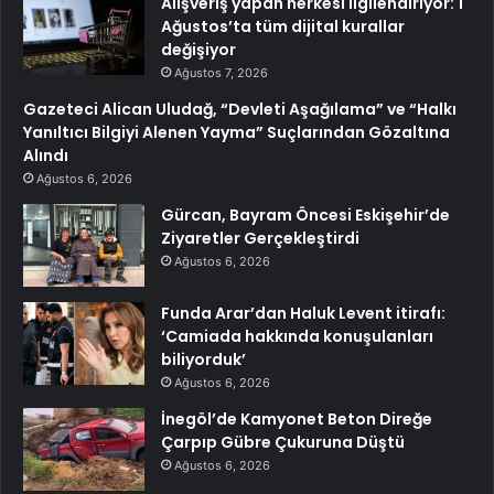
Alışveriş yapan herkesi ilgilendiriyor: 1
Ağustos’ta tüm dijital kurallar
değişiyor
Ağustos 7, 2026
Gazeteci Alican Uludağ, “Devleti Aşağılama” ve “Halkı
Yanıltıcı Bilgiyi Alenen Yayma” Suçlarından Gözaltına
Alındı
Ağustos 6, 2026
Gürcan, Bayram Öncesi Eskişehir’de
Ziyaretler Gerçekleştirdi
Ağustos 6, 2026
Funda Arar’dan Haluk Levent itirafı:
‘Camiada hakkında konuşulanları
biliyorduk’
Ağustos 6, 2026
İnegöl’de Kamyonet Beton Direğe
Çarpıp Gübre Çukuruna Düştü
Ağustos 6, 2026