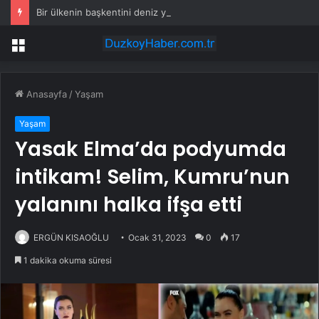
Bir ülkenin başkentini deniz yutmak üzere
Menü
Anasayfa
/
Yaşam
Yaşam
Yasak Elma’da podyumda
intikam! Selim, Kumru’nun
yalanını halka ifşa etti
ERGÜN KISAOĞLU
Ocak 31, 2023
0
17
1 dakika okuma süresi