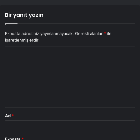
Bir yanıt yazın
E-posta adresiniz yayınlanmayacak.
Gerekli alanlar
*
ile
işaretlenmişlerdir
Y
o
r
u
m
*
Ad
*
E-posta
*