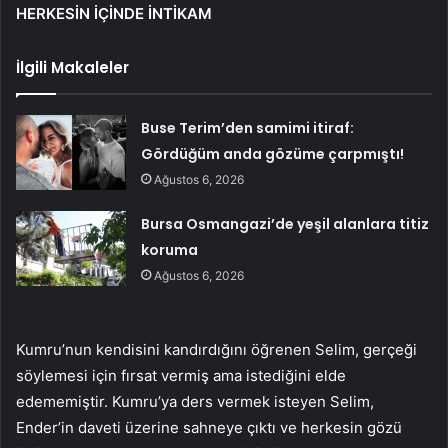
HERKESİN İÇİNDE İNTİKAM
İlgili Makaleler
Buse Terim’den samimi itiraf:
Gördüğüm anda gözüme çarpmıştı!
Ağustos 6, 2026
Bursa Osmangazi’de yeşil alanlara titiz
koruma
Ağustos 6, 2026
Kumru’nun kendisini kandırdığını öğrenen Selim, gerçeği
söylemesi için fırsat vermiş ama istediğini elde
edememiştir. Kumru’ya ders vermek isteyen Selim,
Ender’in daveti üzerine sahneye çıktı ve herkesin gözü