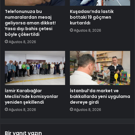
Telefonunuza bu
Kuşadası’nda lastik
numaralardan mesaj
bottaki 19 göçmen
geliyorsa aman dikkat!
kurtarıldı
Yasa dışı bahis çetesi
Ağustos 8, 2026
böyle çökertildi
Ağustos 8, 2026
İzmir Karabağlar
İstanbul’da market ve
Meclisi’nde komisyonlar
bakkallarda yeni uygulama
yeniden şekillendi
devreye girdi
Ağustos 8, 2026
Ağustos 8, 2026
Bir yanıt yazın