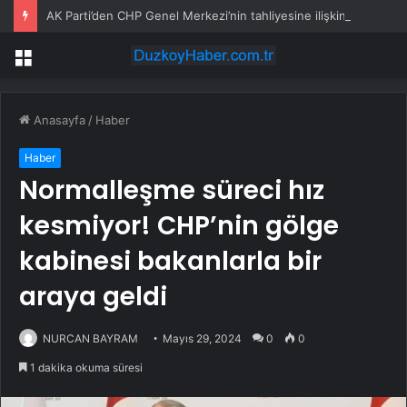
AK Parti’den CHP Genel Merkezi’nin tahliyesine ilişkin ilk yorum: Biz bu olayın bir yerinde değiliz
Menü
Anasayfa
/
Haber
Haber
Normalleşme süreci hız
kesmiyor! CHP’nin gölge
kabinesi bakanlarla bir
araya geldi
NURCAN BAYRAM
Mayıs 29, 2024
0
0
1 dakika okuma süresi