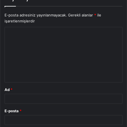
E-posta adresiniz yayınlanmayacak.
Gerekli alanlar
*
ile
işaretlenmişlerdir
Y
o
r
u
m
*
Ad
*
E-posta
*