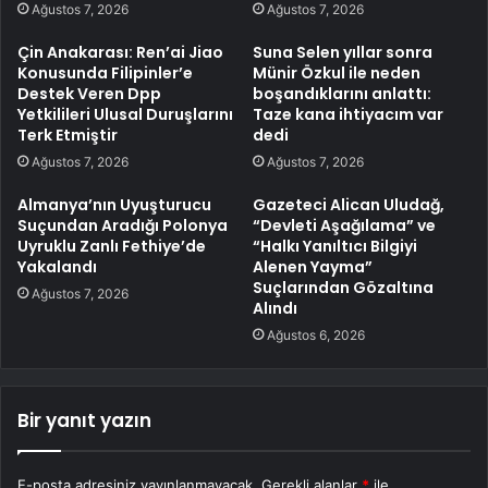
Ağustos 7, 2026
Ağustos 7, 2026
Çin Anakarası: Ren’ai Jiao
Suna Selen yıllar sonra
Konusunda Filipinler’e
Münir Özkul ile neden
Destek Veren Dpp
boşandıklarını anlattı:
Yetkilileri Ulusal Duruşlarını
Taze kana ihtiyacım var
Terk Etmiştir
dedi
Ağustos 7, 2026
Ağustos 7, 2026
Almanya’nın Uyuşturucu
Gazeteci Alican Uludağ,
Suçundan Aradığı Polonya
“Devleti Aşağılama” ve
Uyruklu Zanlı Fethiye’de
“Halkı Yanıltıcı Bilgiyi
Yakalandı
Alenen Yayma”
Suçlarından Gözaltına
Ağustos 7, 2026
Alındı
Ağustos 6, 2026
Bir yanıt yazın
E-posta adresiniz yayınlanmayacak.
Gerekli alanlar
*
ile