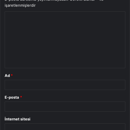
işaretlenmişlerdir
Y
o
r
u
m
*
Ad
*
E-posta
*
İnternet sitesi