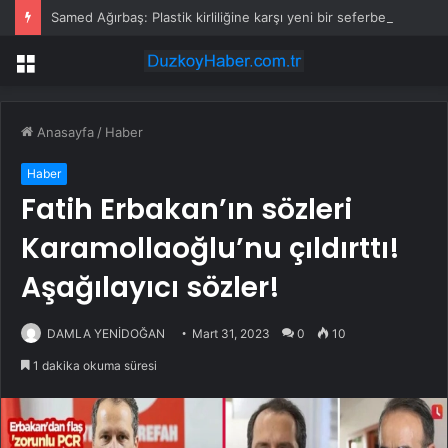
Samed Ağırbaş: Plastik kirliliğine karşı yeni bir seferberlik başlatıyoruz
Menü
Anasayfa
/
Haber
Haber
Fatih Erbakan’ın sözleri
Karamollaoğlu’nu çıldırttı!
Aşağılayıcı sözler!
DAMLA YENİDOĞAN
Mart 31, 2023
0
10
1 dakika okuma süresi