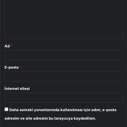
r
u
m
*
Ad
*
E-posta
*
İnternet sitesi
Daha sonraki yorumlarımda kullanılması için adım, e-posta
adresim ve site adresim bu tarayıcıya kaydedilsin.