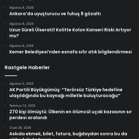
Ağustos 8, 2026
Ankara’da uyuşturucu ve fuhuş 8 gözaltı
Ağustos 8, 2026
Uzun Süreli Ülseratif Kolitte Kolon Kanseri Riski Artıyor
mu?
Ağustos 8, 2026
Kemer Belediyesi’nden esnafa sıfır atık bilgilendirmesi
Rastgele Haberler
Ağustos 5, 2025
AK Partili Büyükgümüş: “Terörsüz Türkiye hedefine
ulaşıldığında bu kaynağı milletle buluşturacağız”
Temmuz 13, 2025
270 kişi ölmüştü: Ülkenin en ölümcül uçak kazasının sır
perdesi aralandı
Ocak 28, 2026
Askıda ekmek, bilet, fatura, buğdaydan sonra bu da