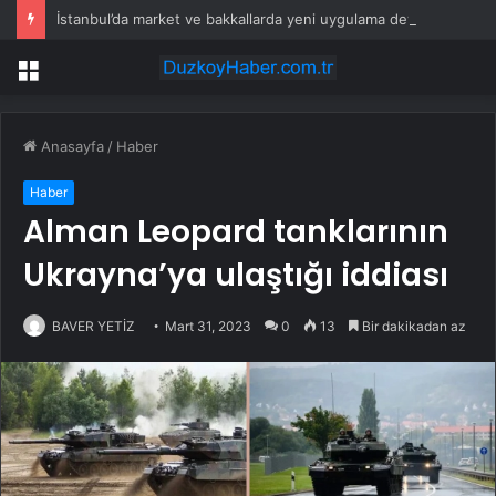
İstanbul’da market ve bakkallarda yeni uygulama devreye girdi
Menü
Anasayfa
/
Haber
Haber
Alman Leopard tanklarının
Ukrayna’ya ulaştığı iddiası
BAVER YETİZ
Mart 31, 2023
0
13
Bir dakikadan az