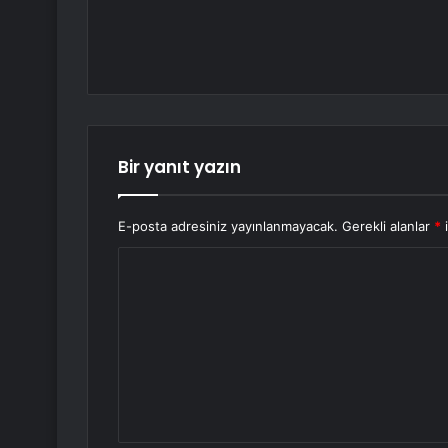
Bir yanıt yazın
E-posta adresiniz yayınlanmayacak.
Gerekli alanlar
*
i
Y
o
r
u
m
*