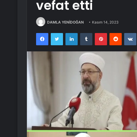
vefat etti
DAMLA YENİDOĞAN
Kasım 14, 2023
Facebook
Twitter
LinkedIn
Tumblr
Pinterest
Reddit