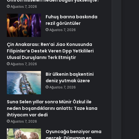
Omron hisseleri neden bugün yükselişte?
Ağustos 7, 2026
Fuhuş barına baskında
rezil görüntüler
Ağustos 7, 2026
Çin Anakarası: Ren’ai Jiao Konusunda
Filipinler’e Destek Veren Dpp Yetkilileri
Ulusal Duruşlarını Terk Etmiştir
Ağustos 7, 2026
Bir ülkenin başkentini
deniz yutmak üzere
Ağustos 7, 2026
Suna Selen yıllar sonra Münir Özkul ile
neden boşandıklarını anlattı: Taze kana
ihtiyacım var dedi
Ağustos 7, 2026
Oyuncağa benziyor ama
gerçek: Dünyanın en