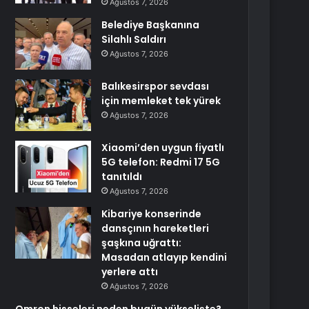
Ağustos 7, 2026
Belediye Başkanına
Silahlı Saldırı
Ağustos 7, 2026
Balıkesirspor sevdası
için memleket tek yürek
Ağustos 7, 2026
Xiaomi’den uygun fiyatlı
5G telefon: Redmi 17 5G
tanıtıldı
Ağustos 7, 2026
Kibariye konserinde
dansçının hareketleri
şaşkına uğrattı:
Masadan atlayıp kendini
yerlere attı
Ağustos 7, 2026