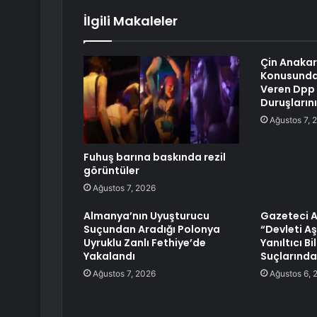
İlgili Makaleler
Çin Anakara
Konusunda 
Veren Dpp Y
Duruşlarını
Ağustos 7, 
Fuhuş barına baskında rezil
görüntüler
Ağustos 7, 2026
Almanya’nın Uyuşturucu
Gazeteci A
Suçundan Aradığı Polonya
“Devleti A
Uyruklu Zanlı Fethiye’de
Yanıltıcı B
Yakalandı
Suçlarında
Ağustos 7, 2026
Ağustos 6, 