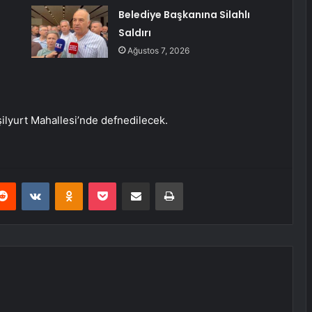
Belediye Başkanına Silahlı
Saldırı
Ağustos 7, 2026
ilyurt Mahallesi’nde defnedilecek.
erest
Reddit
VKontakte
Odnoklassniki
Pocket
E-Posta ile paylaş
Yazdır