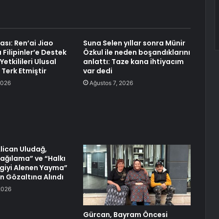
sı: Ren’ai Jiao
Suna Selen yıllar sonra Münir
Filipinler’e Destek
Özkul ile neden boşandıklarını
etkilileri Ulusal
anlattı: Taze kana ihtiyacım
 Terk Etmiştir
var dedi
2026
Ağustos 7, 2026
lican Uludağ,
şağılama” ve “Halkı
ilgiyi Alenen Yayma”
n Gözaltına Alındı
2026
Gürcan, Bayram Öncesi