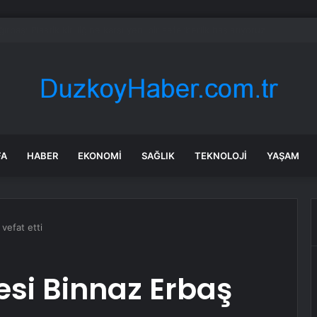
Başkanına Silahlı Saldırı
FA
HABER
EKONOMI
SAĞLIK
TEKNOLOJI
YAŞAM
 vefat etti
esi Binnaz Erbaş