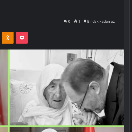
0
1
Bir dakikadan az
VKontakte
Odnoklassniki
Pocket