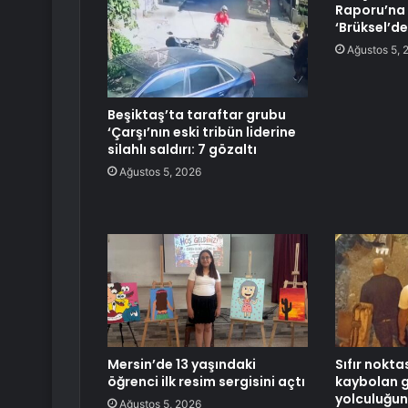
Raporu’na 
‘Brüksel’de
Ağustos 5, 
Beşiktaş’ta taraftar grubu
‘Çarşı’nın eski tribün liderine
silahlı saldırı: 7 gözaltı
Ağustos 5, 2026
Mersin’de 13 yaşındaki
Sıfır nokt
öğrenci ilk resim sergisini açtı
kaybolan 
yolculuğun
Ağustos 5, 2026