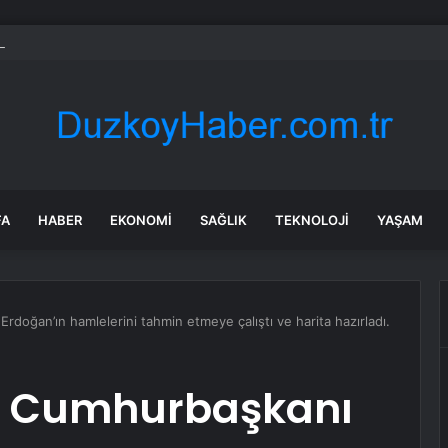
etrede başladılar, dünyaya açıldılar: İngiltere’den talep yağıyor
FA
HABER
EKONOMI
SAĞLIK
TEKNOLOJI
YAŞAM
oğan’ın hamlelerini tahmin etmeye çalıştı ve harita hazırladı.
 Cumhurbaşkanı