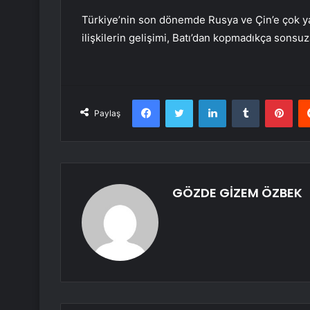
Türkiye’nin son dönemde Rusya ve Çin’e çok yak
ilişkilerin gelişimi, Batı’dan kopmadıkça sons
Facebook
Twitter
LinkedIn
Tumblr
Pint
Paylaş
GÖZDE GİZEM ÖZBEK