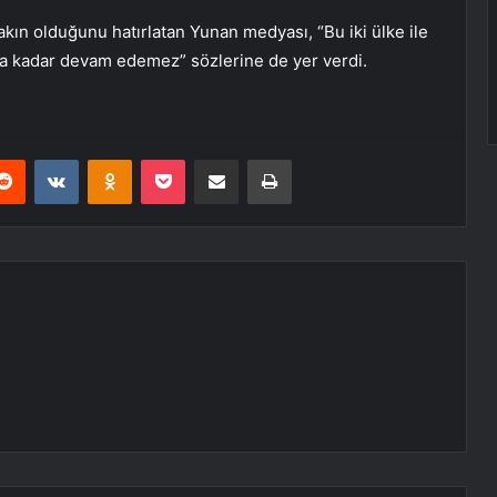
ın olduğunu hatırlatan Yunan medyası, “Bu iki ülke ile
uza kadar devam edemez” sözlerine de yer verdi.
erest
Reddit
VKontakte
Odnoklassniki
Pocket
E-Posta ile paylaş
Yazdır