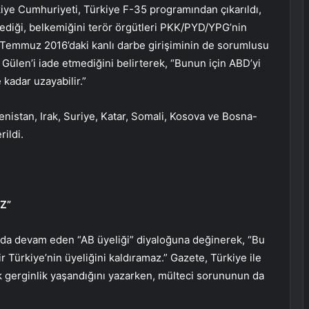
ye Cumhuriyeti, Türkiye F-35 programından çıkarıldı,
ediği, belkemiğini terör örgütleri PKK/PYD/YPG’nin
 Temmuz 2016’daki kanlı darbe girişiminin de sorumlusu
Gülen’i iade etmediğini belirterek, “Bunun için ABD’yi
 kadar uzayabilir.”
enistan, Irak, Suriye, Katar, Somali, Kosova ve Bosna-
rildi.
Z”
ında devam eden “AB üyeliği” diyaloğuna değinerek, “Bu
 bir Türkiye’nin üyeliğini kaldıramaz.” Gazete, Türkiye ile
ık gerginlik yaşandığını yazarken, mülteci sorununun da