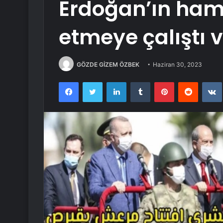
Erdoğan’ın haml
etmeye çalıştı v
GÖZDE GİZEM ÖZBEK
Haziran 30, 2023
Facebook
Twitter
LinkedIn
Tumblr
Pinterest
Reddit