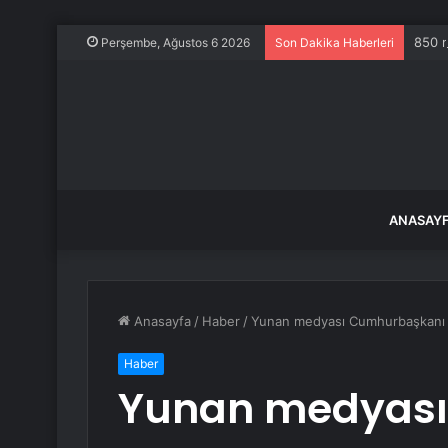
850 m
Perşembe, Ağustos 6 2026
Son Dakika Haberleri
ANASAY
Anasayfa
/
Haber
/
Yunan medyası Cumhurbaşkanı Erd
Haber
Yunan medyası