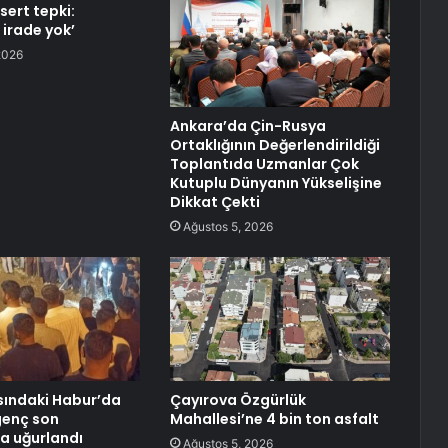
sert tepki:
 irade yok’
2026
Ankara’da Çin-Rusya
Ortaklığının Değerlendirildiği
Toplantıda Uzmanlar Çok
Kutuplu Dünyanın Yükselişine
Dikkat Çekti
Ağustos 5, 2026
asındaki Habur’da
Çayırova Özgürlük
genç son
Mahallesi’ne 4 bin ton asfalt
a uğurlandı
Ağustos 5, 2026