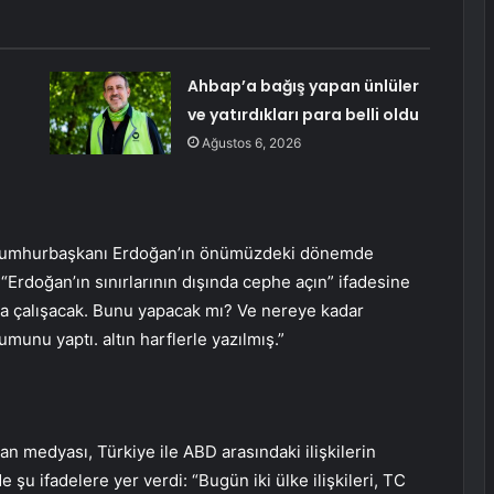
Ahbap’a bağış yapan ünlüler
ve yatırdıkları para belli oldu
Ağustos 6, 2026
 Cumhurbaşkanı Erdoğan’ın önümüzdeki dönemde
 “Erdoğan’ın sınırlarının dışında cephe açın” ifadesine
ya çalışacak. Bunu yapacak mı? Ve nereye kadar
munu yaptı. altın harflerle yazılmış.”
n medyası, Türkiye ile ABD arasındaki ilişkilerin
şu ifadelere yer verdi: “Bugün iki ülke ilişkileri, TC