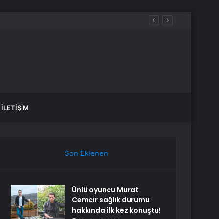
İLETIŞIM
Son Eklenen
Ünlü oyuncu Murat
Cemcir sağlık durumu
hakkında ilk kez konuştu!