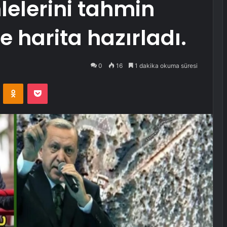
elerini tahmin
e harita hazırladı.
0
16
1 dakika okuma süresi
VKontakte
Odnoklassniki
Pocket