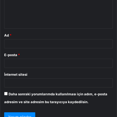
u
m
*
Ad
*
E-posta
*
İnternet sitesi
Daha sonraki yorumlarımda kullanılması için adım, e-posta
adresim ve site adresim bu tarayıcıya kaydedilsin.