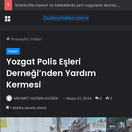
İstanbul’da market ve bakkallarda yeni uygulama devreye girdi
Menü
Anasayfa
/
Haber
Haber
Yozgat Polis Eşleri
Derneği’nden Yardım
Kermesi
MEHMET HAZBİN KAZBEK
Mayıs 31, 2024
0
0
1 dakika okuma süresi