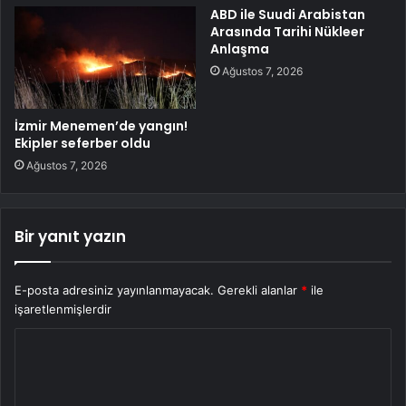
ABD ile Suudi Arabistan
Arasında Tarihi Nükleer
Anlaşma
Ağustos 7, 2026
İzmir Menemen’de yangın!
Ekipler seferber oldu
Ağustos 7, 2026
Bir yanıt yazın
E-posta adresiniz yayınlanmayacak.
Gerekli alanlar
*
ile
işaretlenmişlerdir
Y
o
r