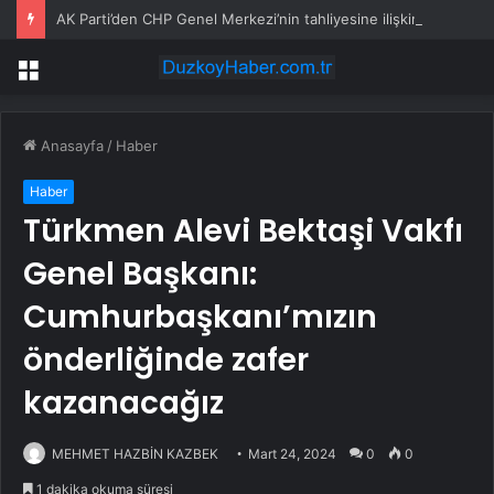
AK Parti’den CHP Genel Merkezi’nin tahliyesine ilişkin ilk yorum: Biz bu olayın bir yerinde değiliz
Menü
Anasayfa
/
Haber
Haber
Türkmen Alevi Bektaşi Vakfı
Genel Başkanı:
Cumhurbaşkanı’mızın
önderliğinde zafer
kazanacağız
MEHMET HAZBİN KAZBEK
Mart 24, 2024
0
0
1 dakika okuma süresi