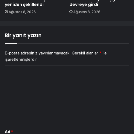
yeniden şekillendi
devreye girdi
Ağustos 8, 2026
Ağustos 8, 2026
Bir yanıt yazın
E-posta adresiniz yayınlanmayacak.
Gerekli alanlar
*
ile
işaretlenmişlerdir
Y
o
r
u
m
*
Ad
*