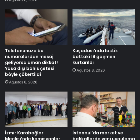
Telefonunuza bu
Kuşadası’nda lastik
numaralardan mesaj
bottaki 19 göçmen
geliyorsa aman dikkat!
kurtarıldı
Yasa dışı bahis çetesi
Ağustos 8, 2026
böyle çökertildi
Ağustos 8, 2026
İzmir Karabağlar
İstanbul’da market ve
Meclisi’nde komisyonlar
bakkallarda yeni uygulama