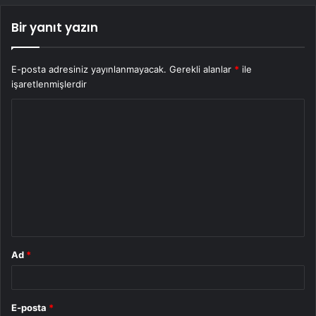
Bir yanıt yazın
E-posta adresiniz yayınlanmayacak.
Gerekli alanlar
*
ile
işaretlenmişlerdir
Y
o
r
u
m
*
Ad
*
E-posta
*