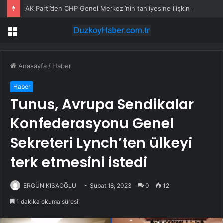
AK Parti’den CHP Genel Merkezi’nin tahliyesine ilişkin ilk yorum: Biz bu olayın bir yerinde değiliz
Menü
Anasayfa
/
Haber
Haber
Tunus, Avrupa Sendikalar
Konfederasyonu Genel
Sekreteri Lynch’ten ülkeyi
terk etmesini istedi
ERGÜN KISAOĞLU
Şubat 18, 2023
0
12
1 dakika okuma süresi