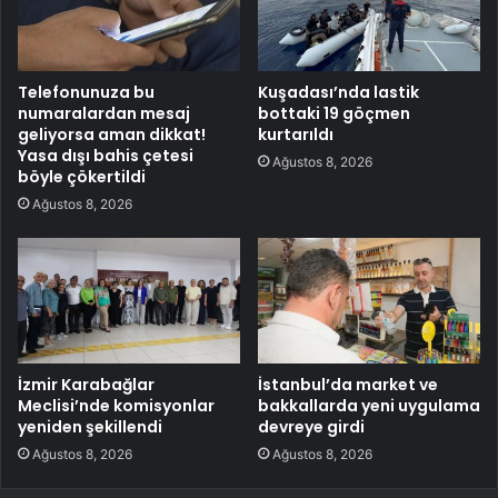
Telefonunuza bu
Kuşadası’nda lastik
numaralardan mesaj
bottaki 19 göçmen
geliyorsa aman dikkat!
kurtarıldı
Yasa dışı bahis çetesi
Ağustos 8, 2026
böyle çökertildi
Ağustos 8, 2026
İzmir Karabağlar
İstanbul’da market ve
Meclisi’nde komisyonlar
bakkallarda yeni uygulama
yeniden şekillendi
devreye girdi
Ağustos 8, 2026
Ağustos 8, 2026