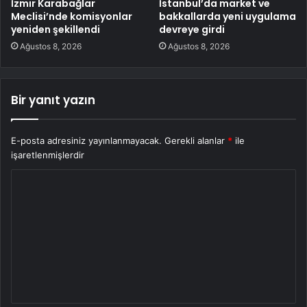
İzmir Karabağlar
İstanbul’da market ve
Meclisi’nde komisyonlar
bakkallarda yeni uygulama
yeniden şekillendi
devreye girdi
Ağustos 8, 2026
Ağustos 8, 2026
Bir yanıt yazın
E-posta adresiniz yayınlanmayacak.
Gerekli alanlar
*
ile
işaretlenmişlerdir
Y
o
r
u
m
*