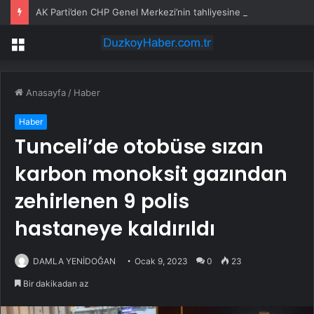
AK Parti’den CHP Genel Merkezi’nin tahliyesine ilişkin ilk yorum: Biz bu olayın bir yerinde değiliz
Menü
Anasayfa
/
Haber
Haber
Tunceli’de otobüse sızan
karbon monoksit gazından
zehirlenen 9 polis
hastaneye kaldırıldı
DAMLA YENİDOĞAN
Ocak 9, 2023
0
23
Bir dakikadan az