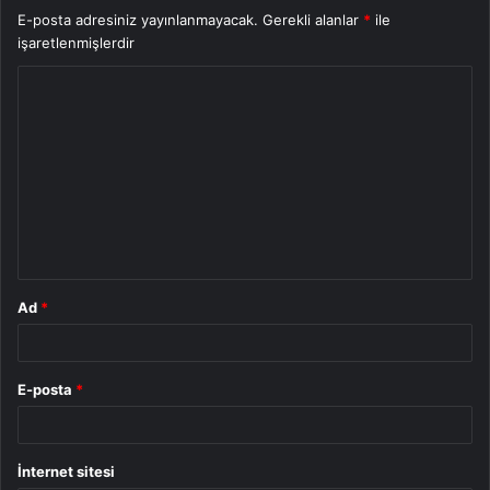
E-posta adresiniz yayınlanmayacak.
Gerekli alanlar
*
ile
işaretlenmişlerdir
Y
o
r
u
m
*
Ad
*
E-posta
*
İnternet sitesi