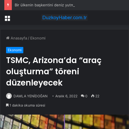
Bir ülkenin başkentini deniz yutmak üzere
Menü
Anasayfa
/
Ekonomi
Ekonomi
TSMC, Arizona’da “araç
oluşturma” töreni
düzenleyecek
DAMLA YENİDOĞAN
Aralık 6, 2022
0
22
1 dakika okuma süresi