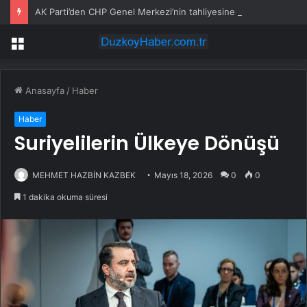
AK Parti’den CHP Genel Merkezi’nin tahliyesine ilişkin ilk yorum: Biz bu olayın bir yerinde değiliz
Menü
Anasayfa
/
Haber
Haber
Suriyelilerin Ülkeye Dönüşü
MEHMET HAZBİN KAZBEK
Mayıs 18, 2026
0
0
1 dakika okuma süresi