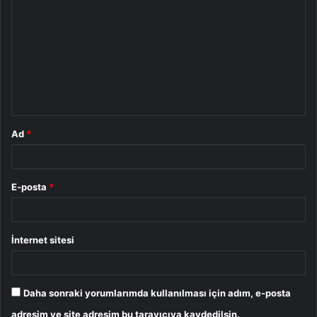
o
r
u
m
*
Ad
*
E-posta
*
İnternet sitesi
Daha sonraki yorumlarımda kullanılması için adım, e-posta
adresim ve site adresim bu tarayıcıya kaydedilsin.