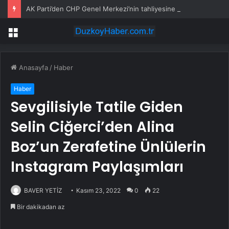
AK Parti’den CHP Genel Merkezi’nin tahliyesine ilişkin ilk yorum: Biz bu olayın bir yerinde değiliz
Menü
Anasayfa
/
Haber
Haber
Sevgilisiyle Tatile Giden
Selin Ciğerci’den Alina
Boz’un Zerafetine Ünlülerin
Instagram Paylaşımları
BAVER YETİZ
Kasım 23, 2022
0
22
Bir dakikadan az