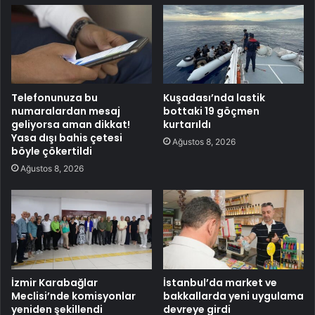
Telefonunuza bu
Kuşadası’nda lastik
numaralardan mesaj
bottaki 19 göçmen
geliyorsa aman dikkat!
kurtarıldı
Yasa dışı bahis çetesi
Ağustos 8, 2026
böyle çökertildi
Ağustos 8, 2026
İzmir Karabağlar
İstanbul’da market ve
Meclisi’nde komisyonlar
bakkallarda yeni uygulama
yeniden şekillendi
devreye girdi