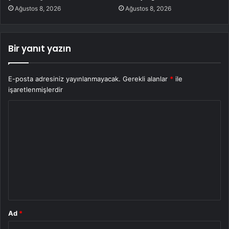
Ağustos 8, 2026
Ağustos 8, 2026
Bir yanıt yazın
E-posta adresiniz yayınlanmayacak.
Gerekli alanlar
*
ile
işaretlenmişlerdir
Y
o
r
u
m
*
Ad
*