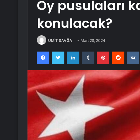
Oy pusulaları k
konulacak?
ÜMİT SAVĞA
Mart 28, 2024
Facebook
Twitter
LinkedIn
Tumblr
Pinterest
Reddit