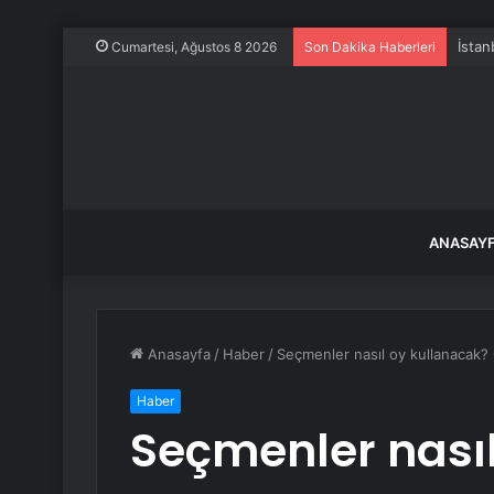
İstan
Cumartesi, Ağustos 8 2026
Son Dakika Haberleri
ANASAY
Anasayfa
/
Haber
/
Seçmenler nasıl oy kullanacak? 
Haber
Seçmenler nası