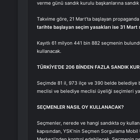
verme günü sandık kurulu başkanlarına sandık
Takvime göre, 21 Mart’ta başlayan propaganda 
tarihte başlayan seçim yasakları ise 31 Mart
Kayıtlı 61 milyon 441 bin 882 seçmenin bulund
kullanacak.
TÜRKİYE’DE 206 BİNDEN FAZLA SANDIK KU
Seçimde 81 il, 973 ilçe ve 390 belde belediye b
meclisi ve belediye meclisi üyeliği seçimleri ya
SEÇMENLER NASIL OY KULLANACAK?
Seçmenler, nerede ve hangi sandıkta oy kullana
kapısından, YSK’nin Seçmen Sorgulama Mobil
Merkezi’nden kontrol edebilecek. Seçmenin ne