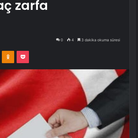
aç zarfa
0
4
3 dakika okuma süresi
VKontakte
Odnoklassniki
Pocket