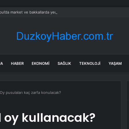
bul’da market ve bakkallarda yeni uygulama devreye girdi
FA
HABER
EKONOMI
SAĞLIK
TEKNOLOJI
YAŞAM
Oy pusulaları kaç zarfa konulacak?
l oy kullanacak?