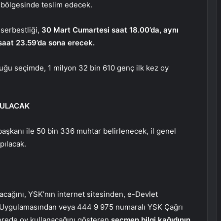
 bölgesinde teslim edecek.
serbestliği,
30 Mart Cumartesi saat 18.00’da, aynı
 saat 23.59’da sona erecek.
uğu seçimde, 1 milyon 32 bin 610 genç ilk kez oy
RULACAK
aşkanı ile 50 bin 336 muhtar belirlenecek, il genel
pılacak.
cağını, YSK’nın internet sitesinden, e-Devlet
 Uygulamasından veya 444 9 975 numaralı YSK Çağrı
rede oy kullanacağını gösteren
seçmen bilgi kağıdının