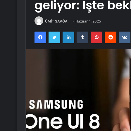
geliyor: İşte bek
ÜMİT SAVĞA
Haziran 1, 2025
Facebook
Twitter
LinkedIn
Tumblr
Pinterest
Reddit