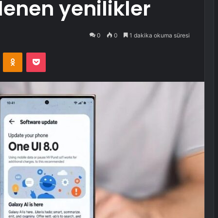
lenen yenilikler
0
0
1 dakika okuma süresi
VKontakte
Odnoklassniki
Pocket