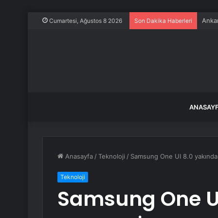
Ankar
Cumartesi, Ağustos 8 2026
Son Dakika Haberleri
ANASAY
Anasayfa
/
Teknoloji
/
Samsung One UI 8.0 yakında g
Teknoloji
Samsung One UI