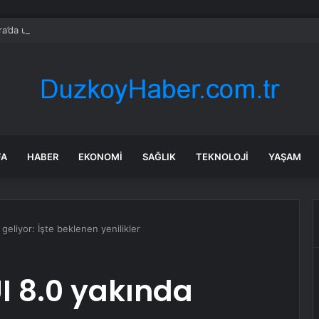
a’da uyuşturucu ve fuhuş 8 gözaltı
FA
HABER
EKONOMI
SAĞLIK
TEKNOLOJI
YAŞAM
eliyor: İşte beklenen yenilikler
 8.0 yakında