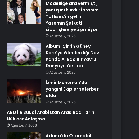
Modelliğe ara vermişti,
yeni işini kurdu: İbrahim
Tatlıses’in gelini
Yasemin Şefkatli
siparişlere yetişemiyor
Ağustos 7, 2026
Albüm: Çin’in Güney
Kore’ye Gönderdiği Dev
Panda Ai Bao Bir Yavru
Dünyaya Getirdi
Ağustos 7, 2026
İzmir Menemen’de
yangın! Ekipler seferber
oldu
Ağustos 7, 2026
ABD ile Suudi Arabistan Arasında Tarihi
Nükleer Anlaşma
Ağustos 7, 2026
Adana’da Otomobil