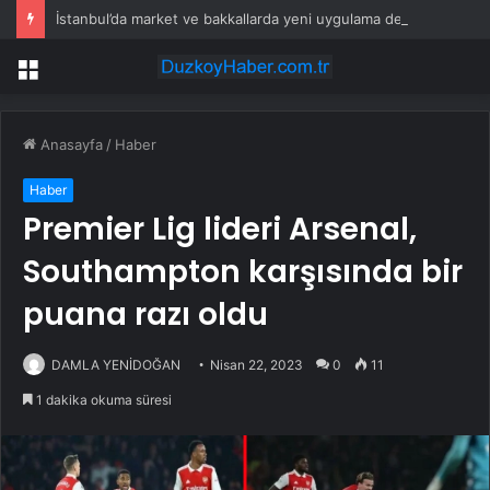
İstanbul’da market ve bakkallarda yeni uygulama devreye girdi
Menü
Anasayfa
/
Haber
Haber
Premier Lig lideri Arsenal,
Southampton karşısında bir
puana razı oldu
DAMLA YENİDOĞAN
Nisan 22, 2023
0
11
1 dakika okuma süresi