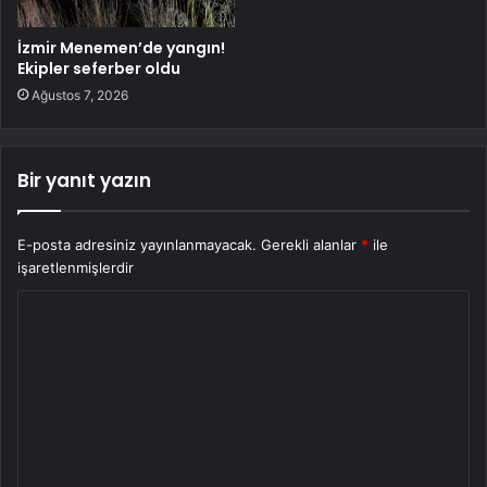
İzmir Menemen’de yangın!
Ekipler seferber oldu
Ağustos 7, 2026
Bir yanıt yazın
E-posta adresiniz yayınlanmayacak.
Gerekli alanlar
*
ile
işaretlenmişlerdir
Y
o
r
u
m
*