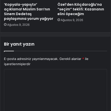
‘Kopyala-yapıştır’
Özel’den Kılıçdaroğlu’na
açıklama! Müslim Sarı’nın
“seçim” teklifi: Kazananın
Sinem Dedetaş
elini öpeceğim
paylaşımına yorum yağıyor
Ağustos 9, 2026
Ağustos 9, 2026
Bir yanıt yazın
E-posta adresiniz yayınlanmayacak.
Gerekli alanlar
*
ile
işaretlenmişlerdir
Y
o
r
u
m
*