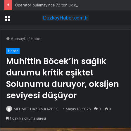
Operatör bulamayınca 72 tonluk devi sahaya indirdiler: Günde 1000 kazık çakıyor
Menü
Anasayfa
/
Haber
Haber
Muhittin Böcek’in sağlık
durumu kritik eşikte!
Solunumu duruyor, oksijen
seviyesi düşüyor
MEHMET HAZBİN KAZBEK
Mayıs 18, 2026
0
0
1 dakika okuma süresi