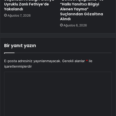
Uyruklu Zanlı Fethiye’de
“Halkı Yanıltıcı Bilgiyi
Yakalandı
Alenen Yayma”
Suçlarından Gözaltına
Ağustos 7, 2026
Alındı
Ağustos 6, 2026
Bir yanıt yazın
E-posta adresiniz yayınlanmayacak.
Gerekli alanlar
*
ile
işaretlenmişlerdir
Y
o
r
u
m
*