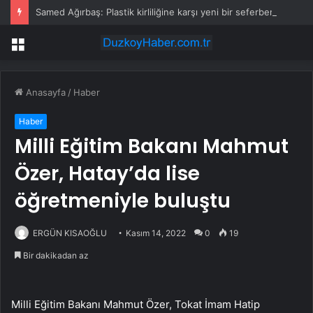
Samed Ağırbaş: Plastik kirliliğine karşı yeni bir seferberlik başlatıyoruz
Menü
Anasayfa
/
Haber
Haber
Milli Eğitim Bakanı Mahmut
Özer, Hatay’da lise
öğretmeniyle buluştu
ERGÜN KISAOĞLU
Kasım 14, 2022
0
19
Bir dakikadan az
Milli Eğitim Bakanı Mahmut Özer, Tokat İmam Hatip