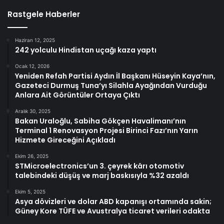
Rastgele Haberler
Haziran 12, 2025
242 yolculu Hindistan uçağı kaza yaptı
Ocak 12, 2026
Yeniden Refah Partisi Aydın İl Başkanı Hüseyin Kaya’nın,
Gazeteci Durmuş Tuna’yı Silahla Ayağından Vurduğu
Anlara Ait Görüntüler Ortaya Çıktı
Aralık 30, 2025
Bakan Uraloğlu, Sabiha Gökçen Havalimanı’nın
Terminal 1 Renovasyon Projesi Birinci Fazı’nın Yarın
Hizmete Gireceğini Açıkladı
Ekim 26, 2025
STMicroelectronics’un 3. çeyrek kârı otomotiv
talebindeki düşüş ve marj baskısıyla %32 azaldı
Ekim 5, 2025
Asya dövizleri ve dolar ABD kapanışı ortamında sakin;
Güney Kore TÜFE ve Avustralya ticaret verileri odakta