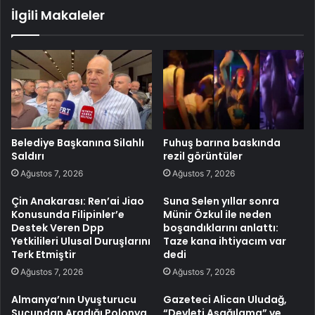
İlgili Makaleler
Belediye Başkanına Silahlı
Fuhuş barına baskında
Saldırı
rezil görüntüler
Ağustos 7, 2026
Ağustos 7, 2026
Çin Anakarası: Ren’ai Jiao
Suna Selen yıllar sonra
Konusunda Filipinler’e
Münir Özkul ile neden
Destek Veren Dpp
boşandıklarını anlattı:
Yetkilileri Ulusal Duruşlarını
Taze kana ihtiyacım var
Terk Etmiştir
dedi
Ağustos 7, 2026
Ağustos 7, 2026
Almanya’nın Uyuşturucu
Gazeteci Alican Uludağ,
Suçundan Aradığı Polonya
“Devleti Aşağılama” ve