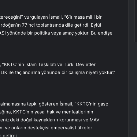
receğini” vurgulayan İsmail, “6’lı masa milli bir
doğan’ın 77’nci toplantısında dile getirdi. Eylül
I yönünde bir politika veya amaç yoktur. Bu endişe
ek, “KKTC’nin İslam Teşkilatı ve Türki Devletler
İK ile taçlandırma yönünde bir çalışma niyeti yoktur.”
r almamasına tepki gösteren İsmail, “KKTC’nin gasp
ağına, KKTC’nin yasal hak ve menfaatlerinin
deniz’deki doğal kaynakların korunması ve MAVİ
ı ve onların destekçisi emperyalist ülkeleri
 getirdi.