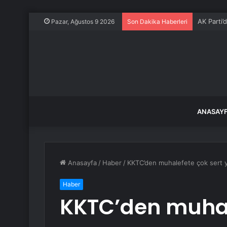
AK Parti’
Pazar, Ağustos 9 2026
Son Dakika Haberleri
ANASAY
Anasayfa
/
Haber
/
KKTC’den muhalefete çok sert y
Haber
KKTC’den muhal