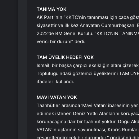
TANIMA YOK
AK Parti’nin “KKTC’nin tanınması için çaba göste
siyasettir ve ilk kez Anavatan Cumhurbaşkanı Er
2022’de BM Genel Kurulu. “KKTC’NİN TANINMAS
verici bir durum” dedi.
TAM ÜYELİK HEDEFİ YOK
İsmail, bir başka çarpıcı eksikliğin altını çizer
Topluluğu’ndaki gözlemci üyeliklerini TAM ÜYEL
ifadeleri kullandı.
MAVİ VATAN YOK
Taahhütler arasında ‘Mavi Vatan’ ibaresinin ye
edilmek istenen Deniz Yetki Alanlarını koruyac
korunacağına dair bir taahhüt yoktur. Doğu Ak
VATAN’ın uçlarının savunulması, Kıbrıs Rumların
cesaretlendirecek bir durumdur.” görüşünü dile