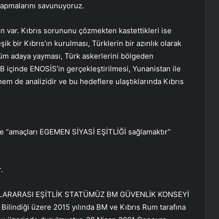
 yapmalarını savunuyoruz.
in var. Kıbrıs sorununu çözmekten kastettikleri ise
 bir Kıbrıs’ın kurulması, Türklerin bir azınlık olarak
üm adaya yayması, Türk askerlerini bölgeden
AB içinde ENOSİS’in gerçekleştirilmesi, Yunanistan ile
em de analizidir ve bu hedeflere ulaştıklarında Kıbrıs
ade “amaçları EGEMEN SİYASİ EŞİTLİĞİ sağlamaktır”
.
USLARARASI EŞİTLİK STATÜMÜZ BM GÜVENLİK KONSEYİ
indiği üzere 2015 yılında BM ve Kıbrıs Rum tarafına