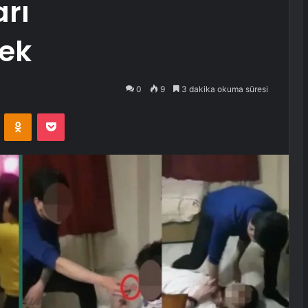
rı
cek
0
9
3 dakika okuma süresi
VKontakte
Odnoklassniki
Pocket