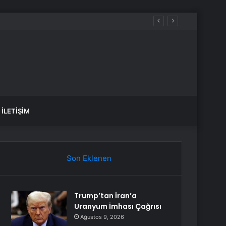
yerinde değiliz
İLETIŞIM
Son Eklenen
Trump’tan İran’a
Uranyum İmhası Çağrısı
Ağustos 9, 2026