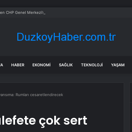
den CHP Genel Merkezi’nin tahliyesine ilişkin ilk yorum: Biz bu olayın bir 
FA
HABER
EKONOMI
SAĞLIK
TEKNOLOJI
YAŞAM
ansıma: Rumları cesaretlendirecek
efete çok sert