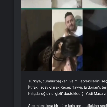
Türkiye, cumhurbaşkanı ve milletvekillerini s
İttifakı, aday olarak Recep Tayyip Erdoğan’ı, t
Kılıçdaroğlu’nu ‘gizli’ desteklediği Yedi Masa’yı 
Seçimlere kısa bir süre kala parti ittifakları s