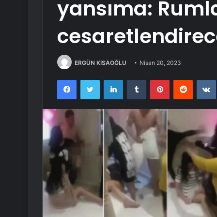
yansıma: Rumla
cesaretlendire
ERGÜN KISAOĞLU
Nisan 20, 2023
Facebook
Twitter
LinkedIn
Tumblr
Pinterest
Reddit