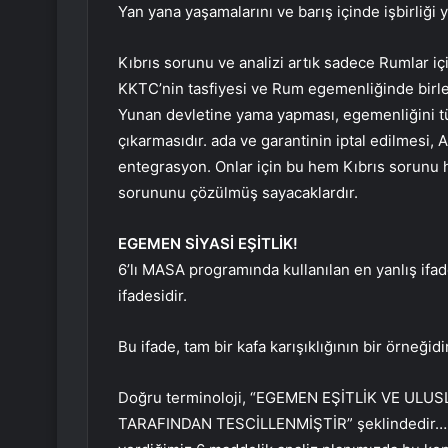
Yan yana yaşamalarını ve barış içinde işbirliği
Kıbrıs sorunu ve analizi artık sadece Rumlar iç
KKTC’nin tasfiyesi ve Rum egemenliğinde birleşik
Yunan devletine yama yapması, egemenliğini t
çıkarmasıdır. ada ve garantinin iptal edilmesi, 
entegrasyon. Onlar için bu hem Kıbrıs sorunu h
sorununu çözülmüş sayacaklardır.
EGEMEN SİYASİ EŞİTLİK!
6’lı MASA programında kullanılan en yanlış if
ifadesidir.
Bu ifade, tam bir kafa karışıklığının bir örneğidir
Doğru terminoloji, “EGEMEN EŞİTLİK VE UL
TARAFINDAN TESCİLLENMİŞTİR” şeklindedir… Bil