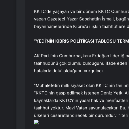
KKTC’de yaşayan ve bir dönem KKTC Cumhurbaş
yapan Gazeteci-Yazar Sabahattin İsmail, bugünk
beyannamelerinde Kıbrıs’a ilişkin taahhütlere d
“YEDİ’NİN KIBRIS POLİTİKASI TABLOSU TE
AK Parti’nin Cumhurbaşkanı Erdoğan liderliğinde
taahhüdünü çok olumlu bulduğunu ifade eden İsm
hatalarla dolu’ olduğunu vurguladı.
“Muhalefetin milli siyaset olan KKTC’nin tanınma
“KKTC’nin gasp edilmek istenen Deniz Yetki Al
kaynaklarda KKTC’nin yasal hak ve menfaatleri
taahhüt yoktur. Mavi Vatan savunulacaktır. Bu, 
ülkeleri cesaretlendirecek bir durumdur.” ” teri