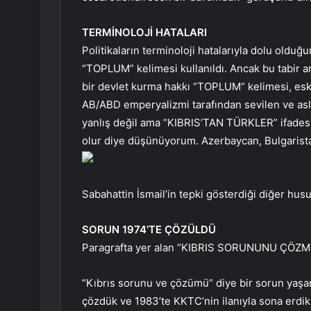
TERMİNOLOJİ HATALARI
Politikaların terminoloji hatalarıyla dolu olduğ
“TOPLUM” kelimesi kullanıldı. Ancak bu tabir ar
bir devlet kurma hakkı “TOPLUM” kelimesi, esk
AB/ABD emperyalizmi tarafından sevilen ve asl
yanlış değil ama “KIBRIS’TAN TÜRKLER” ifadesi 
olur diye düşünüyorum. Azerbaycan, Bulgarist
Sabahattin İsmail’in tepki gösterdiği diğer husus
SORUN 1974’TE ÇÖZÜLDÜ
Paragrafta yer alan “KIBRIS SORUNUNU ÇÖZMEK
“Kıbrıs sorunu ve çözümü” diye bir sorun yaşam
çözdük ve 1983’te KKTC’nin ilanıyla sona er