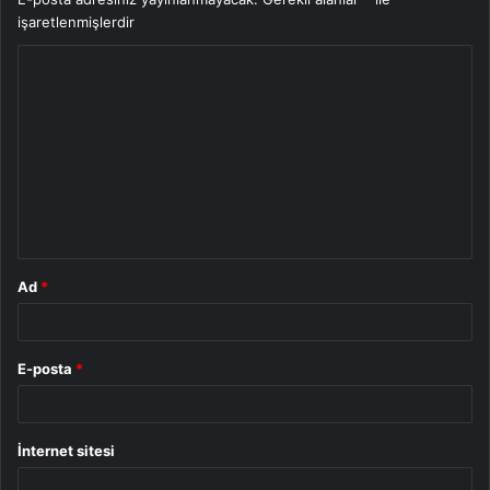
işaretlenmişlerdir
Y
o
r
u
m
*
Ad
*
E-posta
*
İnternet sitesi