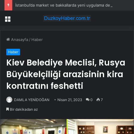
İstanbul’da market ve bakkallarda yeni uygulama devreye girdi
Menü
Anasayfa
/
Haber
Haber
Kiev Belediye Meclisi, Rusya
Büyükelçiliği arazisinin kira
kontratını feshetti
DAMLA YENİDOĞAN
Nisan 21, 2023
0
7
Bir dakikadan az