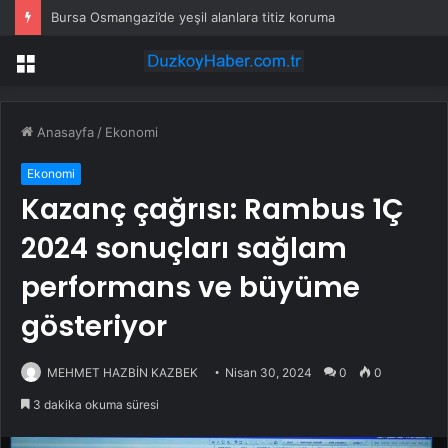
Bursa Osmangazi’de yeşil alanlara titiz koruma
Menü
Anasayfa
/
Ekonomi
Ekonomi
Kazanç çağrısı: Rambus 1Ç
2024 sonuçları sağlam
performans ve büyüme
gösteriyor
MEHMET HAZBİN KAZBEK
Nisan 30, 2024
0
0
3 dakika okuma süresi