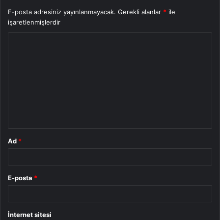
E-posta adresiniz yayınlanmayacak.
Gerekli alanlar
*
ile
işaretlenmişlerdir
Y
o
r
u
m
*
Ad
*
E-posta
*
İnternet sitesi