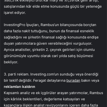
%80,5’lik etkileyici brüt kâr marjı ve %1,39’luk gelir artışı,
satışlarından kâr elde etme konusunda güçlü bir yeteneğe
işaret ediyor.
InvestingPro İpuçları, Rambus’un bilançosunda borçtan
daha fazla nakit tuttuğunu, bunun da finansal esneklik
sağladığını ve şirketin finansal sağlığı konusunda endişe
duyan yatırımcılara güven verebileceğini vurguluyor.
Ayrıca analistler, şirketin 2. çeyrek gelirleri için olumlu
görünümüyle uyumlu olarak cari yılda satış büyümesi
bekliyor.
3. parti reklam. Investing.com’un sunduğu veya önerdiği
bir teklif değildir. Feragat detaylarına
buradan
bakın veya
reklamları kaldırın
Kapsamlı analiz ve ek içgörüler arayan yatırımcılar, Rambus
için kârlılık beklentileri, değerleme katsayıları ve
kazançlara ilişkin analist revizyonlarını içeren daha fazla