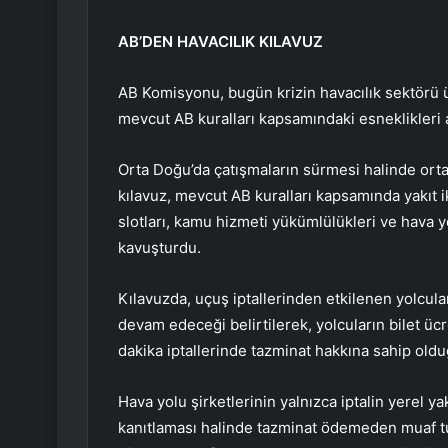
AB’DEN HAVACILIK KILAVUZ
AB Komisyonu, bugün krizin havacılık sektörü ü
mevcut AB kuralları kapsamındaki esneklikleri a
Orta Doğu’da çatışmaların sürmesi halinde ortaya 
kılavuz, mevcut AB kuralları kapsamında yakıt i
slotları, kamu hizmeti yükümlülükleri ve hava y
kavuşturdu.
Kılavuzda, uçuş iptallerinden etkilenen yolcul
devam edeceği belirtilerek, yolcuların bilet üc
dakika iptallerinde tazminat hakkına sahip olduğ
Hava yolu şirketlerinin yalnızca iptalin yerel ya
kanıtlaması halinde tazminat ödemeden muaf t