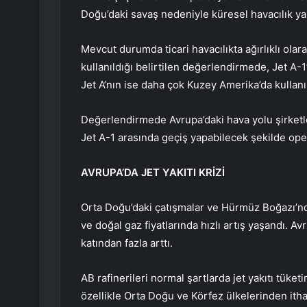
Doğu’daki savaş nedeniyle küresel havacılık yakı
Mevcut durumda ticari havacılıkta ağırlıklı olar
kullanıldığı belirtilen değerlendirmede, Jet A-
Jet A’nın ise daha çok Kuzey Amerika’da kullanıl
Değerlendirmede Avrupa’daki hava yolu şirketler
Jet A-1 arasında geçiş yapabilecek şekilde ope
AVRUPA’DA JET YAKITI KRİZİ
Orta Doğu’daki çatışmalar ve Hürmüz Boğazı’nd
ve doğal gaz fiyatlarında hızlı artış yaşandı. Avru
katından fazla arttı.
AB rafinerileri normal şartlarda jet yakıtı tüket
özellikle Orta Doğu ve Körfez ülkelerinden ithal