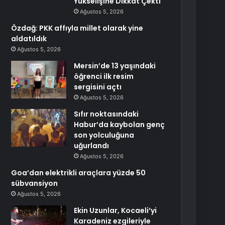
Yükselişine Dikkat Çekti
Ağustos 5, 2026
Özdağ: PKK affıyla millet olarak yine
aldatıldık
Ağustos 5, 2026
Mersin’de 13 yaşındaki
öğrenci ilk resim
sergisini açtı
Ağustos 5, 2026
Sıfır noktasındaki
Habur’da kaybolan genç
son yolculuğuna
uğurlandı
Ağustos 5, 2026
Goa’dan elektrikli araçlara yüzde 50
sübvansiyon
Ağustos 5, 2026
Ekin Uzunlar, Kocaeli’yi
Karadeniz ezgileriyle