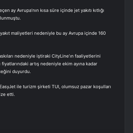
eçen ay Avrupa’nın kısa süre içinde jet yakıtı kıtlığı
bulunmuştu.
yakıt maliyetleri nedeniyle bu ay Avrupa içinde 160
ıları nedeniyle iştiraki CityLine’ın faaliyetlerini
ı fiyatlarındaki artış nedeniyle ekim ayına kadar
ceğini duyurdu.
EasyJet ile turizm şirketi TUI, olumsuz pazar koşulları
ze etti.