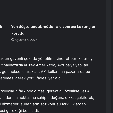
ık
Yen düştü ancak müdahale sonrası kazançları
korudu
Ağustos 5, 2026
yakıtın güvenli şekilde yönetilmesine rehberlik etmeyi
kıt halihazırda Kuzey Amerika’da, Avrupa’ya yapılan
k geleneksel olarak Jet A-1 kullanılan pazarlarda bu
tilmesi gerekiyor.” ifadesi yer aldı.
klılıkların farkında olması gerektiği, özellikle Jet A
mum donma noktasına sahip olduğuna dikkat çekilerek,
li hizmetleri sunanların söz konusu farklılıklardan
i gerektiği belirtildi.