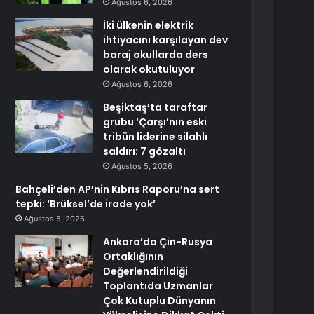
Ağustos 6, 2026
İki ülkenin elektrik
ihtiyacını karşılayan dev
baraj okullarda ders
olarak okutuluyor
Ağustos 6, 2026
Beşiktaş’ta taraftar
grubu ‘Çarşı’nın eski
tribün liderine silahlı
saldırı: 7 gözaltı
Ağustos 5, 2026
Bahçeli’den AP’nin Kıbrıs Raporu’na sert
tepki: ‘Brüksel’de irade yok’
Ağustos 5, 2026
Ankara’da Çin-Rusya
Ortaklığının
Değerlendirildiği
Toplantıda Uzmanlar
Çok Kutuplu Dünyanın