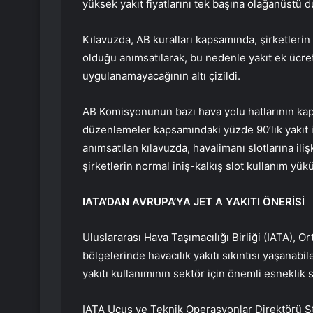
yüksek yakıt fiyatlarını tek başına olağanüstü 
Kılavuzda, AB kuralları kapsamında, şirketlerin
olduğu anımsatılarak, bu nedenle yakıt ek ücret
uygulanamayacağının altı çizildi.
AB Komisyonunun bazı hava yolu hatlarının ka
düzenlemeler kapsamındaki yüzde 90’lık yakıt 
anımsatılan kılavuzda, havalimanı slotlarına iliş
şirketlerin normal iniş-kalkış slot kullanım yük
IATA’DAN AVRUPA’YA JET A YAKITI ÖNERİSİ
Uluslararası Hava Taşımacılığı Birliği (IATA), 
bölgelerinde havacılık yakıtı sıkıntısı yaşanabil
yakıtı kullanımının sektör için önemli esneklik s
IATA Uçuş ve Teknik Operasyonlar Direktörü S