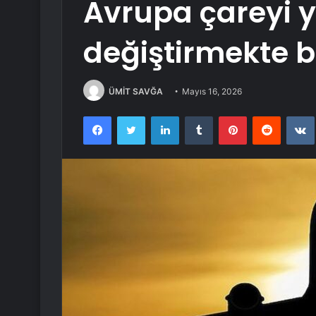
Avrupa çareyi y
değiştirmekte 
ÜMİT SAVĞA
Mayıs 16, 2026
Facebook
Twitter
LinkedIn
Tumblr
Pinterest
Reddit