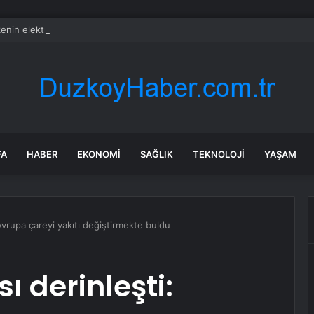
lkenin elektrik ihtiyacını karşılayan dev baraj okullarda ders olarak okutul
FA
HABER
EKONOMI
SAĞLIK
TEKNOLOJI
YAŞAM
: Avrupa çareyi yakıtı değiştirmekte buldu
sı derinleşti: