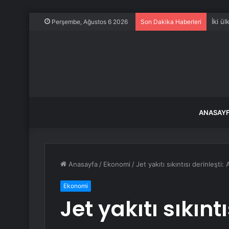
İki ü
Perşembe, Ağustos 6 2026
Son Dakika Haberleri
ANASAY
Anasayfa
/
Ekonomi
/
Jet yakıtı sıkıntısı derinleşti
Ekonomi
Jet yakıtı sıkıntı