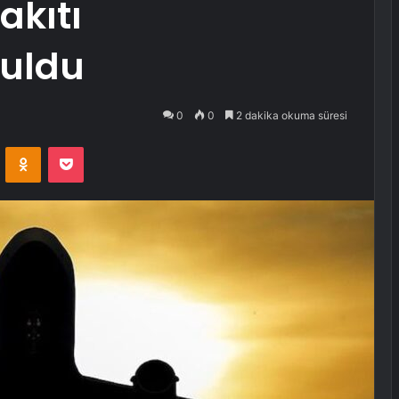
akıtı
buldu
0
0
2 dakika okuma süresi
VKontakte
Odnoklassniki
Pocket