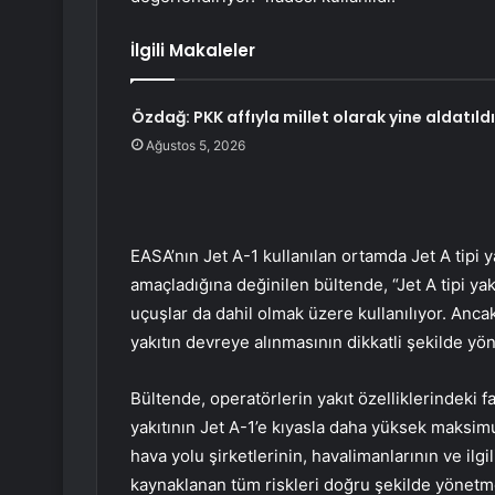
İlgili Makaleler
Özdağ: PKK affıyla millet olarak yine aldatıld
Ağustos 5, 2026
EASA’nın Jet A-1 kullanılan ortamda Jet A tipi 
amaçladığına değinilen bültende, “Jet A tipi ya
uçuşlar da dahil olmak üzere kullanılıyor. Anca
yakıtın devreye alınmasının dikkatli şekilde yöne
Bültende, operatörlerin yakıt özelliklerindeki far
yakıtının Jet A-1’e kıyasla daha yüksek maksi
hava yolu şirketlerinin, havalimanlarının ve ilgi
kaynaklanan tüm riskleri doğru şekilde yönetmes