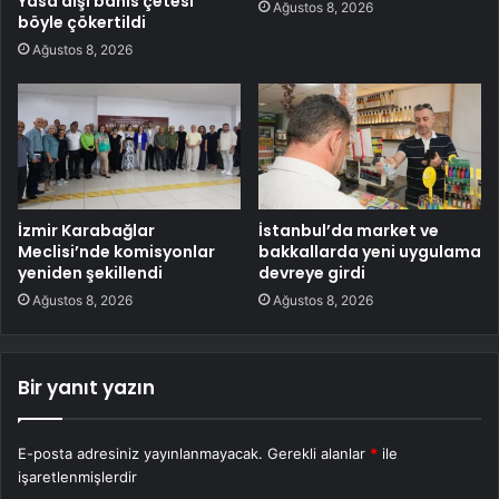
Yasa dışı bahis çetesi
Ağustos 8, 2026
böyle çökertildi
Ağustos 8, 2026
İzmir Karabağlar
İstanbul’da market ve
Meclisi’nde komisyonlar
bakkallarda yeni uygulama
yeniden şekillendi
devreye girdi
Ağustos 8, 2026
Ağustos 8, 2026
Bir yanıt yazın
E-posta adresiniz yayınlanmayacak.
Gerekli alanlar
*
ile
işaretlenmişlerdir