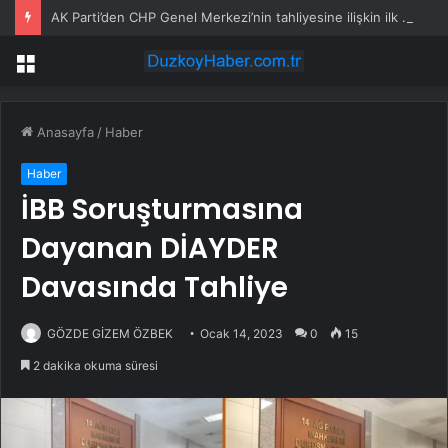
AK Parti’den CHP Genel Merkezi’nin tahliyesine ilişkin ilk yorum: Biz bu olayın bir yerinde değiliz
Menü
Anasayfa
/
Haber
Haber
İBB Soruşturmasına
Dayanan DİAYDER
Davasında Tahliye
GÖZDE GİZEM ÖZBEK
Ocak 14, 2023
0
15
2 dakika okuma süresi