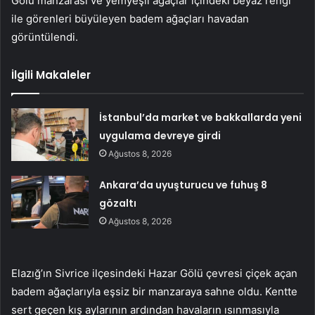
Gölü manzarası ve yemyeşil ağaçlar içindeki beyaz rengi
ile görenleri büyüleyen badem ağaçları havadan
görüntülendi.
İlgili Makaleler
İstanbul’da market ve bakkallarda yeni
uygulama devreye girdi
Ağustos 8, 2026
Ankara’da uyuşturucu ve fuhuş 8
gözaltı
Ağustos 8, 2026
Elazığ’ın Sivrice ilçesindeki Hazar Gölü çevresi çiçek açan
badem ağaçlarıyla eşsiz bir manzaraya sahne oldu. Kentte
sert geçen kış aylarının ardından havaların ısınmasıyla