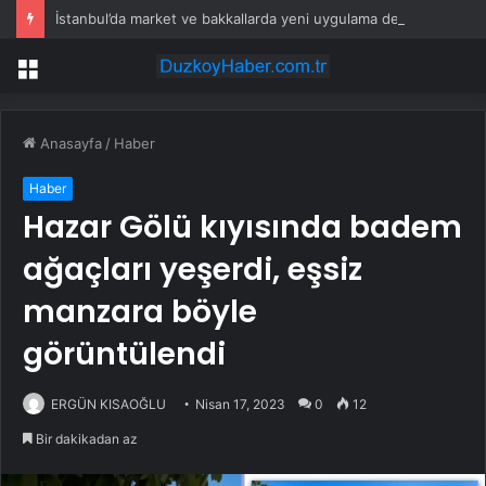
İstanbul’da market ve bakkallarda yeni uygulama devreye girdi
Menü
Anasayfa
/
Haber
Haber
Hazar Gölü kıyısında badem
ağaçları yeşerdi, eşsiz
manzara böyle
görüntülendi
ERGÜN KISAOĞLU
Nisan 17, 2023
0
12
Bir dakikadan az