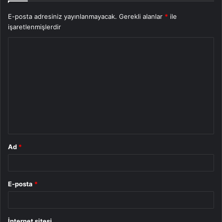
E-posta adresiniz yayınlanmayacak.
Gerekli alanlar
*
ile
işaretlenmişlerdir
Y
o
r
u
m
*
Ad
*
E-posta
*
İnternet sitesi