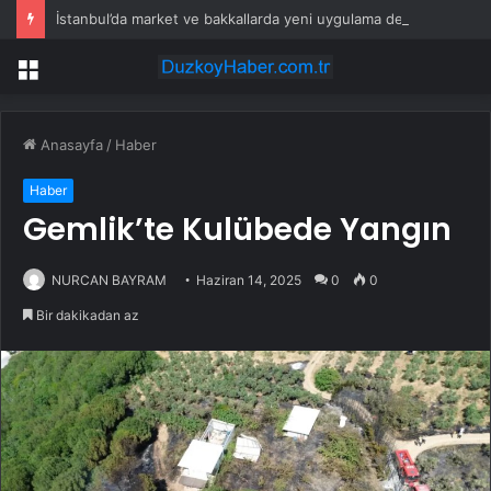
İstanbul’da market ve bakkallarda yeni uygulama devreye girdi
Menü
Anasayfa
/
Haber
Haber
Gemlik’te Kulübede Yangın
NURCAN BAYRAM
Haziran 14, 2025
0
0
Bir dakikadan az