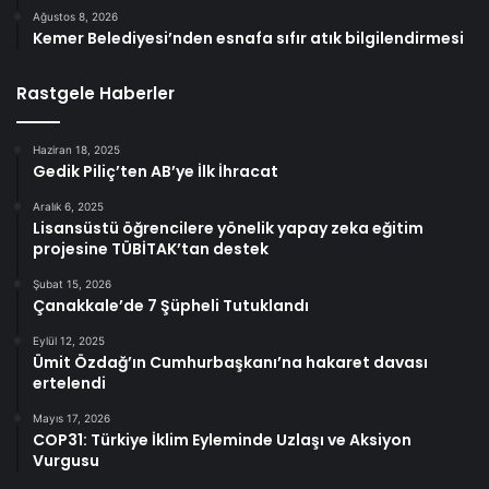
Ağustos 8, 2026
Kemer Belediyesi’nden esnafa sıfır atık bilgilendirmesi
Rastgele Haberler
Haziran 18, 2025
Gedik Piliç’ten AB’ye İlk İhracat
Aralık 6, 2025
Lisansüstü öğrencilere yönelik yapay zeka eğitim
projesine TÜBİTAK’tan destek
Şubat 15, 2026
Çanakkale’de 7 Şüpheli Tutuklandı
Eylül 12, 2025
Ümit Özdağ’ın Cumhurbaşkanı’na hakaret davası
ertelendi
Mayıs 17, 2026
COP31: Türkiye İklim Eyleminde Uzlaşı ve Aksiyon
Vurgusu