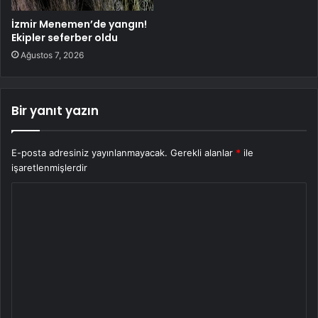
İzmir Menemen’de yangın!
Ekipler seferber oldu
Ağustos 7, 2026
Bir yanıt yazın
E-posta adresiniz yayınlanmayacak.
Gerekli alanlar
*
ile
işaretlenmişlerdir
Y
o
r
u
m
*