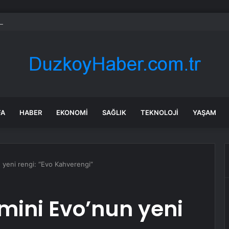
an elektrikli araçlara yüzde 50 sübvansiyon
FA
HABER
EKONOMI
SAĞLIK
TEKNOLOJI
YAŞAM
 yeni rengi: “Evo Kahverengi”
 mini Evo’nun yeni