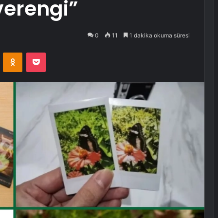
verengi”
0
11
1 dakika okuma süresi
VKontakte
Odnoklassniki
Pocket