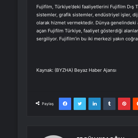
Fujifilm, Türkiye’deki faaliyetlerini Fujifilm Dı
sistemler, grafik sistemler, endüstriyel işler, di
olarak hizmet vermektedir. Dünya genelindeki a
açan Fujifilm Türkiye, faaliyet gösterdiği alanl
sergiliyor. Fujifilm’in bu iki merkezi yakın coğ
Kaynak: (BYZHA) Beyaz Haber Ajansı
Facebook
Twitter
LinkedIn
Tumblr
Pint
Paylaş