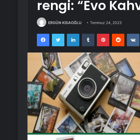
rengi: “Evo Kah
ERGÜN KISAOĞLU
Temmuz 24, 2023
Facebook
Twitter
LinkedIn
Tumblr
Pinterest
Reddit