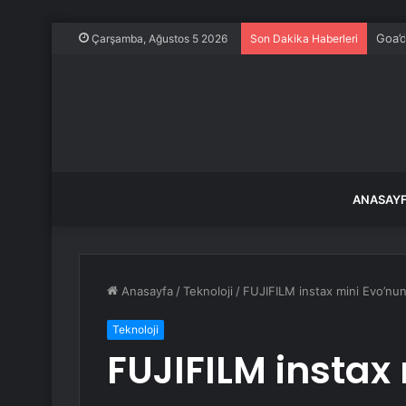
Goa’d
Çarşamba, Ağustos 5 2026
Son Dakika Haberleri
ANASAY
Anasayfa
/
Teknoloji
/
FUJIFILM instax mini Evo’nun
Teknoloji
FUJIFILM instax