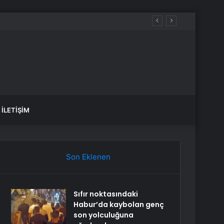
İLETIŞIM
Son Eklenen
Sıfır noktasındaki
Habur’da kaybolan genç
son yolculuğuna