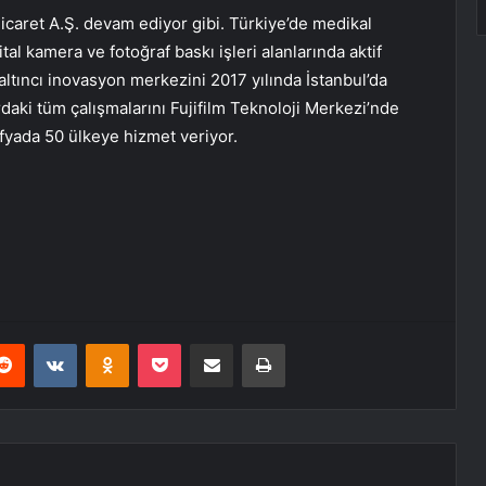
ş Ticaret A.Ş. devam ediyor gibi. Türkiye’de medikal
jital kamera ve fotoğraf baskı işleri alanlarında aktif
ltıncı inovasyon merkezini 2017 yılında İstanbul’da
ardaki tüm çalışmalarını Fujifilm Teknoloji Merkezi’nde
rafyada 50 ülkeye hizmet veriyor.
erest
Reddit
VKontakte
Odnoklassniki
Pocket
E-Posta ile paylaş
Yazdır