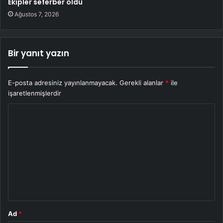
Ekipler seferber oldu
Ağustos 7, 2026
Bir yanıt yazın
E-posta adresiniz yayınlanmayacak.
Gerekli alanlar
*
ile
işaretlenmişlerdir
Y
o
r
u
m
*
Ad
*