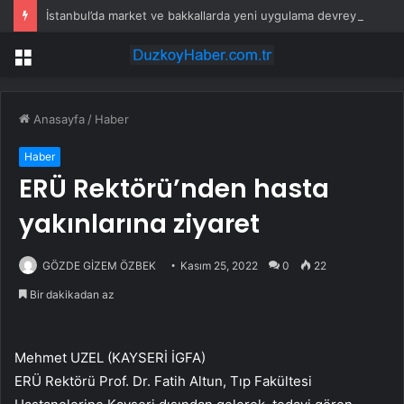
İstanbul’da market ve bakkallarda yeni uygulama devreye girdi
Menü
Anasayfa
/
Haber
Haber
ERÜ Rektörü’nden hasta
yakınlarına ziyaret
GÖZDE GİZEM ÖZBEK
Kasım 25, 2022
0
22
Bir dakikadan az
Mehmet UZEL (KAYSERİ İGFA)
ERÜ Rektörü Prof. Dr. Fatih Altun, Tıp Fakültesi