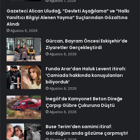
Ağustos 7, 2026
Gazeteci Alican Uludağ, “Devleti Aşağılama” ve “Halkı
Yanıltıcı Bilgiyi Alenen Yayma” Suçlarından Gözaltına
Alındı
Ağustos 6, 2026
Gürcan, Bayram Öncesi Eskişehir’de
Ziyaretler Gerçekleştirdi
Ağustos 6, 2026
Funda Arar’dan Haluk Levent itirafı:
‘Camiada hakkında konuşulanları
biliyorduk’
Ağustos 6, 2026
İnegöl’de Kamyonet Beton Direğe
Çarpıp Gübre Çukuruna Düştü
Ağustos 6, 2026
Buse Terim’den samimi itiraf:
Gördüğüm anda gözüme çarpmıştı!
Ağustos 6, 2026