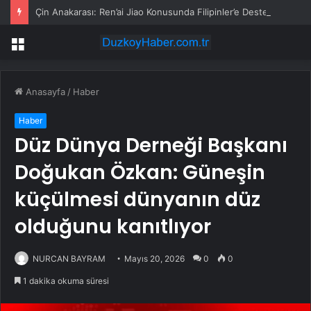
Çin Anakarası: Ren’ai Jiao Konusunda Filipinler’e Destek Veren Dpp Yetkilileri Ulusal Duruşlarını Terk Etmiştir
Menü
Anasayfa
/
Haber
Haber
Düz Dünya Derneği Başkanı
Doğukan Özkan: Güneşin
küçülmesi dünyanın düz
olduğunu kanıtlıyor
NURCAN BAYRAM
Mayıs 20, 2026
0
0
1 dakika okuma süresi