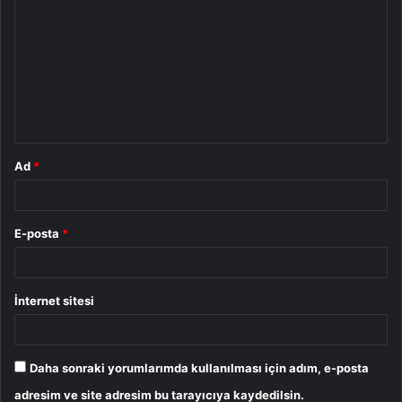
o
r
u
m
*
Ad
*
E-posta
*
İnternet sitesi
Daha sonraki yorumlarımda kullanılması için adım, e-posta
adresim ve site adresim bu tarayıcıya kaydedilsin.