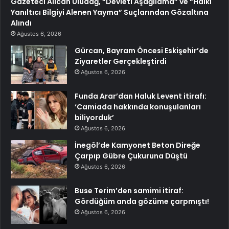
Gazeteci Alican Uludağ, “Devleti Aşağılama” ve “Halkı
Yanıltıcı Bilgiyi Alenen Yayma” Suçlarından Gözaltına
Alındı
Ağustos 6, 2026
Gürcan, Bayram Öncesi Eskişehir’de
Ziyaretler Gerçekleştirdi
Ağustos 6, 2026
Funda Arar’dan Haluk Levent itirafı:
‘Camiada hakkında konuşulanları
biliyorduk’
Ağustos 6, 2026
İnegöl’de Kamyonet Beton Direğe
Çarpıp Gübre Çukuruna Düştü
Ağustos 6, 2026
Buse Terim’den samimi itiraf:
Gördüğüm anda gözüme çarpmıştı!
Ağustos 6, 2026