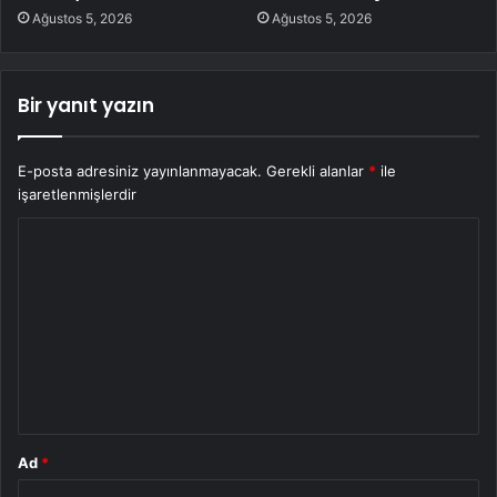
Ağustos 5, 2026
Ağustos 5, 2026
Bir yanıt yazın
E-posta adresiniz yayınlanmayacak.
Gerekli alanlar
*
ile
işaretlenmişlerdir
Y
o
r
u
m
*
Ad
*