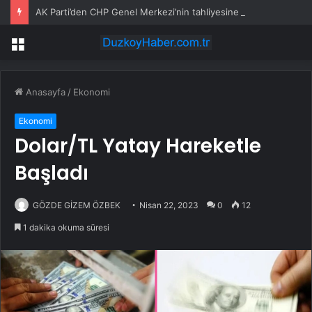
AK Parti’den CHP Genel Merkezi’nin tahliyesine ilişkin ilk yorum: Biz bu olayın bir yerinde değiliz
Menü
Anasayfa
/
Ekonomi
Ekonomi
Dolar/TL Yatay Hareketle
Başladı
GÖZDE GİZEM ÖZBEK
Nisan 22, 2023
0
12
1 dakika okuma süresi