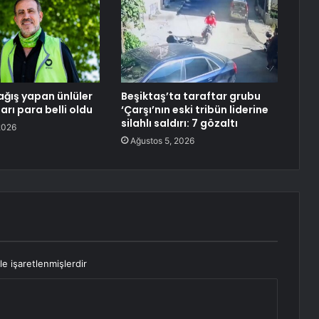
ğış yapan ünlüler
Beşiktaş’ta taraftar grubu
ları para belli oldu
‘Çarşı’nın eski tribün liderine
silahlı saldırı: 7 gözaltı
2026
Ağustos 5, 2026
le işaretlenmişlerdir