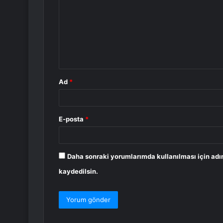
r
u
m
*
Ad
*
E-posta
*
Daha sonraki yorumlarımda kullanılması için adı
kaydedilsin.