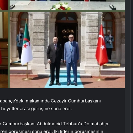
mabahçe’deki makamında Cezayir Cumhurbaşkanı
heyetler arası görüşme sona erdi.
ir Cumhurbaşkanı Abdulmecid Tebbun’u Dolmabahçe
 süren görüşmesi sona erdi. İki liderin görüşmesinin