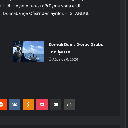
rildi. Heyetler arası görüşme sona erdi.
 Dolmabahçe Ofisi’nden ayrıldı. – İSTANBUL
Somali Deniz Görev Grubu
Faaliyette
Ağustos 6, 2026
erest
Reddit
VKontakte
Odnoklassniki
Pocket
E-Posta ile paylaş
Yazdır