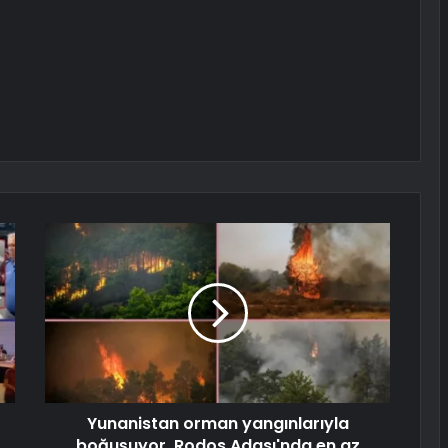
Yunanistan orman yangınlarıyla
boğuşuyor, Rodos Adası'nda en az