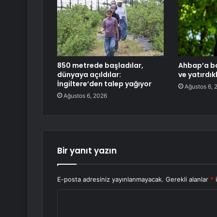
850 metrede başladılar,
Ahbap’a ba
dünyaya açıldılar:
ve yatırdık
İngiltere’den talep yağıyor
Ağustos 6, 
Ağustos 6, 2026
Bir yanıt yazın
E-posta adresiniz yayınlanmayacak.
Gerekli alanlar
*
i
Y
o