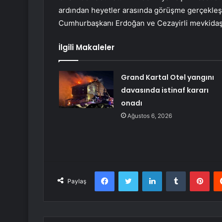
ardından heyetler arasında görüşme gerçekleşti
Cumhurbaşkanı Erdoğan ve Cezayirli mevkidaşı
İlgili Makaleler
Grand Kartal Otel yangını
davasında istinaf kararı
onadı
Ağustos 6, 2026
Facebook
Twitter
LinkedIn
Tumblr
Pint
Paylaş