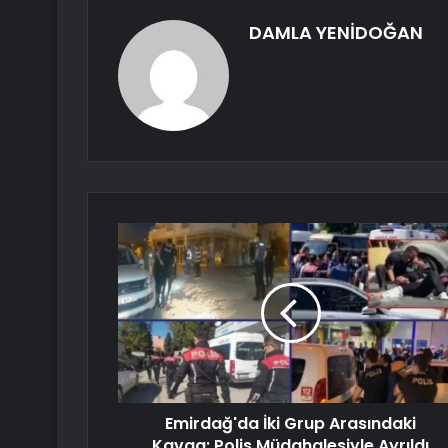
DAMLA YENİDOĞAN
Emirdağ'da İki Grup Arasındaki
Kavga: Polis Müdahalesiyle Ayrıldı