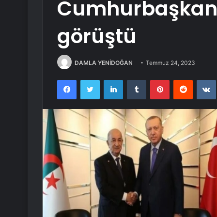
Cumhurbaşkanı
görüştü
DAMLA YENİDOĞAN
Temmuz 24, 2023
Facebook
Twitter
LinkedIn
Tumblr
Pinterest
Reddit