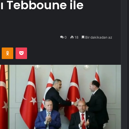
 Tebboune ile
0
18
Bir dakikadan az
VKontakte
Odnoklassniki
Pocket