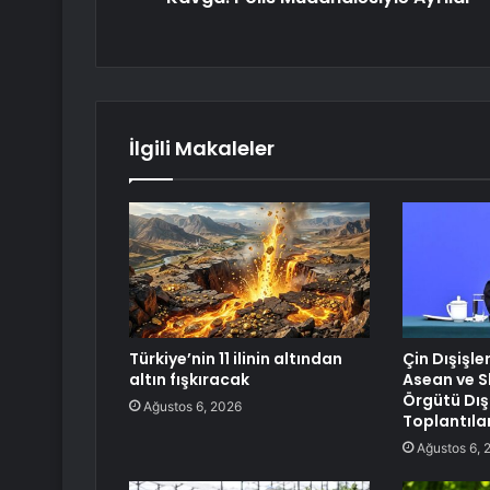
İlgili Makaleler
Türkiye’nin 11 ilinin altından
Çin Dışişle
altın fışkıracak
Asean ve Sh
Örgütü Dışi
Ağustos 6, 2026
Toplantıla
Ağustos 6, 