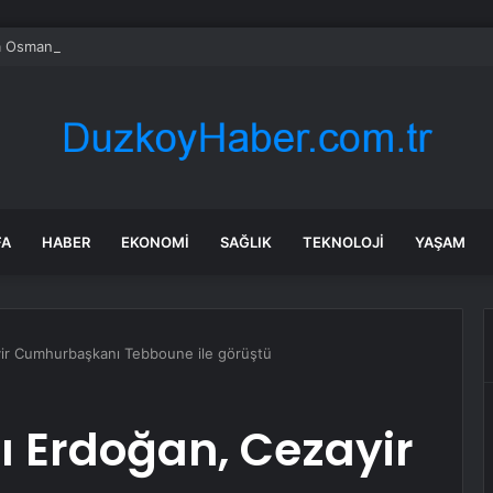
 Osmangazi’de yeşil alanlara titiz koruma
FA
HABER
EKONOMI
SAĞLIK
TEKNOLOJI
YAŞAM
ir Cumhurbaşkanı Tebboune ile görüştü
Erdoğan, Cezayir