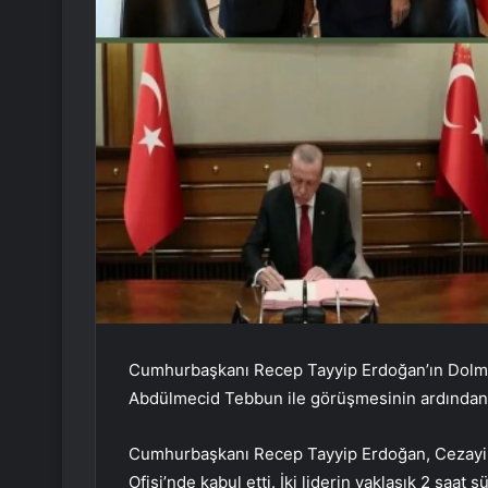
Cumhurbaşkanı Recep Tayyip Erdoğan’ın Dol
Abdülmecid Tebbun ile görüşmesinin ardından 
Cumhurbaşkanı Recep Tayyip Erdoğan, Cezay
Ofisi’nde kabul etti. İki liderin yaklaşık 2 saat