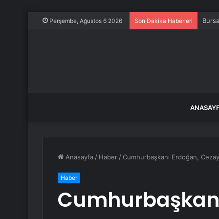
Bursa
Perşembe, Ağustos 6 2026
Son Dakika Haberleri
ANASAY
Anasayfa
/
Haber
/
Cumhurbaşkanı Erdoğan, Cezay
Haber
Cumhurbaşkanı 