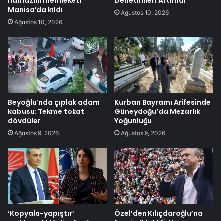
namazını memleketi
Denetimleri Artırıldı
Manisa’da kıldı
Ağustos 10, 2026
Ağustos 10, 2026
Beyoğlu’nda çıplak adam
Kurban Bayramı Arifesinde
kabusu: Tekme tokat
Güneydoğu’da Mezarlık
dövdüler
Yoğunluğu
Ağustos 9, 2026
Ağustos 9, 2026
‘Kopyala-yapıştır’
Özel’den Kılıçdaroğlu’na