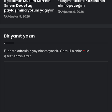
açıklama! Müslim Sarı’nın
“seçim” teklifi: Kazananın
Sinem Dedetaş
elini öpeceğim
paylaşımına yorum yağıyor
Ağustos 9, 2026
Ağustos 9, 2026
Bir yanıt yazın
E-posta adresiniz yayınlanmayacak.
Gerekli alanlar
*
ile
işaretlenmişlerdir
Y
o
r
u
m
*