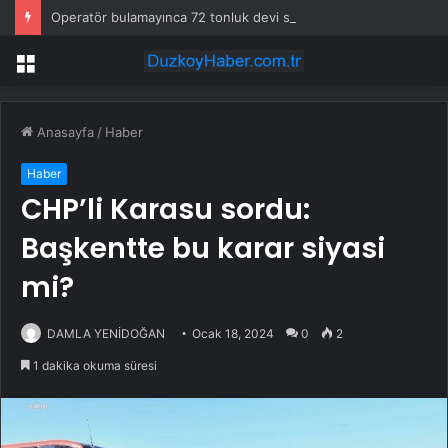
Operatör bulamayınca 72 tonluk devi sahaya indirdiler: Günde 1000 kazık çakıyor
Menü
Anasayfa
/
Haber
Haber
CHP’li Karasu sordu:
Başkentte bu karar siyasi
mi?
DAMLA YENİDOĞAN
Ocak 18, 2024
0
2
1 dakika okuma süresi