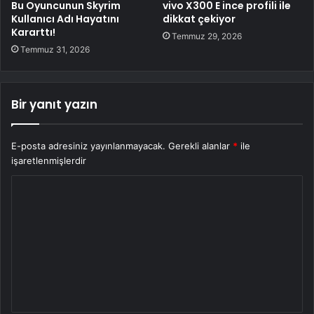
Bu Oyuncunun Skyrim
vivo X300 E ince profili ile
Kullanıcı Adı Hayatını
dikkat çekiyor
Kararttı!
Temmuz 29, 2026
Temmuz 31, 2026
Bir yanıt yazın
E-posta adresiniz yayınlanmayacak.
Gerekli alanlar
*
ile
işaretlenmişlerdir
Y
o
r
u
m
*