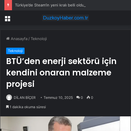
Türkiye’de Steam’in yeni kralı belli oldu: Zirveyi sürpriz oyun kaptı
Menü
Anasayfa
/
Teknoloji
Teknoloji
BTÜ’den enerji sektörü için
kendini onaran malzeme
projesi
DİLAN BİÇER
Temmuz 10, 2025
0
0
1 dakika okuma süresi