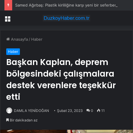
Samed Ağırbaş: Plastik kirliliğine karşı yeni bir seferberlik başlatıyoruz
Menü
Anasayfa
/
Haber
Haber
Başkan Kaplan, deprem
bölgesindeki çalışmalara
destek verenlere teşekkür
etti
DAMLA YENİDOĞAN
Şubat 23, 2023
0
11
Bir dakikadan az