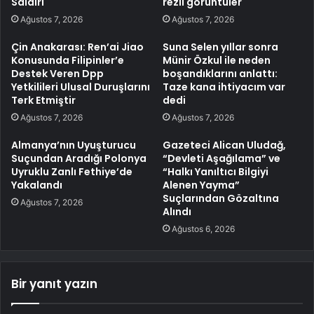
Saldırı
rezil görüntüler
Ağustos 7, 2026
Ağustos 7, 2026
Çin Anakarası: Ren’ai Jiao
Suna Selen yıllar sonra
Konusunda Filipinler’e
Münir Özkul ile neden
Destek Veren Dpp
boşandıklarını anlattı:
Yetkilileri Ulusal Duruşlarını
Taze kana ihtiyacım var
Terk Etmiştir
dedi
Ağustos 7, 2026
Ağustos 7, 2026
Almanya’nın Uyuşturucu
Gazeteci Alican Uludağ,
Suçundan Aradığı Polonya
“Devleti Aşağılama” ve
Uyruklu Zanlı Fethiye’de
“Halkı Yanıltıcı Bilgiyi
Yakalandı
Alenen Yayma”
Suçlarından Gözaltına
Ağustos 7, 2026
Alındı
Ağustos 6, 2026
Bir yanıt yazın