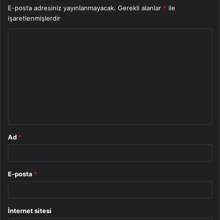
E-posta adresiniz yayınlanmayacak.
Gerekli alanlar
*
ile
işaretlenmişlerdir
Y
o
r
u
m
*
Ad
*
E-posta
*
İnternet sitesi