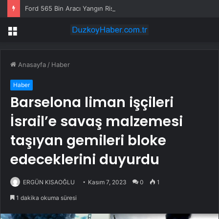
Ford 565 Bin Aracı Yangın Riski Nedeniyle Geri Çağırıyor
Menü
Anasayfa
/
Haber
Haber
Barselona liman işçileri
İsrail’e savaş malzemesi
taşıyan gemileri bloke
edeceklerini duyurdu
ERGÜN KISAOĞLU
Kasım 7, 2023
0
1
1 dakika okuma süresi