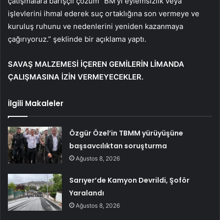
çatışmalara barışçıl çözüm “BM’yi eylemsizlik veya
işlevlerini ihmal ederek suç ortaklığına son vermeye ve
kuruluş ruhunu ve nedenlerini yeniden kazanmaya
çağırıyoruz.” şeklinde bir açıklama yaptı.
SAVAŞ MALZEMESİ İÇEREN GEMİLERİN LİMANDA
ÇALIŞMASINA İZİN VERMEYECEKLER.
İlgili Makaleler
Özgür Özel’in TBMM yürüyüşüne
başsavcılıktan soruşturma
Ağustos 8, 2026
Sarıyer’de Kamyon Devrildi, Şoför
Yaralandı
Ağustos 8, 2026