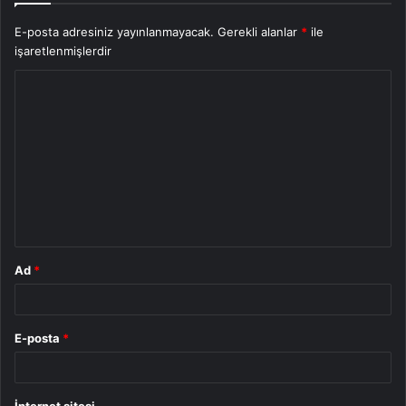
E-posta adresiniz yayınlanmayacak.
Gerekli alanlar
*
ile
işaretlenmişlerdir
Y
o
r
u
m
*
Ad
*
E-posta
*