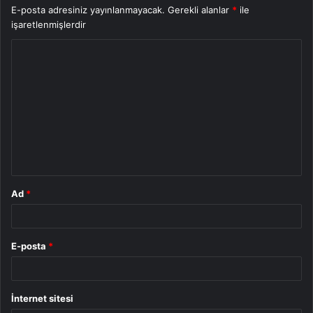
E-posta adresiniz yayınlanmayacak.
Gerekli alanlar
*
ile
işaretlenmişlerdir
Y
o
r
u
m
*
Ad
*
E-posta
*
İnternet sitesi