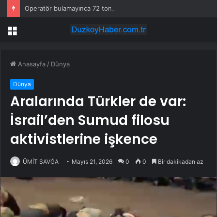
Operatör bulamayınca 72 tonluk devi sahaya indirdiler: Günde 1000 kazık çakıyor
Menü
Anasayfa
/
Dünya
Dünya
Aralarında Türkler de var:
İsrail’den Sumud filosu
aktivistlerine işkence
ÜMİT SAVĞA
Mayıs 21, 2026
0
0
Bir dakikadan az