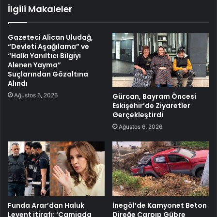
İlgili Makaleler
Gazeteci Alican Uludağ,
“Devleti Aşağılama” ve
“Halkı Yanıltıcı Bilgiyi
Alenen Yayma”
Suçlarından Gözaltına
Alındı
Ağustos 6, 2026
Gürcan, Bayram Öncesi
Eskişehir’de Ziyaretler
Gerçekleştirdi
Ağustos 6, 2026
Funda Arar’dan Haluk
İnegöl’de Kamyonet Beton
Levent itirafı: ‘Camiada
Direğe Çarpıp Gübre