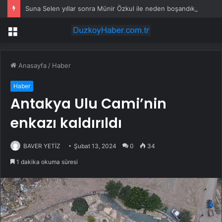
Suna Selen yıllar sonra Münir Özkul ile neden boşandıklarını anlattı: Taze kana ihtiyacım var dedi
Menü
Anasayfa
/
Haber
Haber
Antakya Ulu Cami’nin
enkazı kaldırıldı
BAVER YETİZ
Şubat 13, 2024
0
34
1 dakika okuma süresi