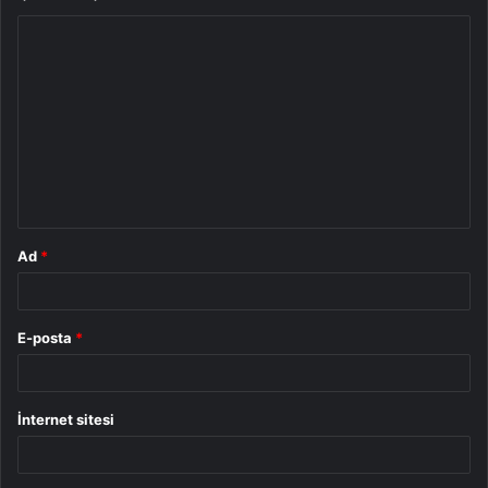
Y
o
r
u
m
*
Ad
*
E-posta
*
İnternet sitesi