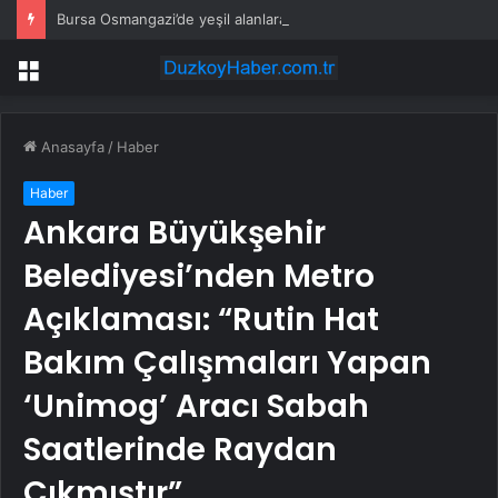
Bursa Osmangazi’de yeşil alanlara titiz koruma
Menü
Anasayfa
/
Haber
Haber
Ankara Büyükşehir
Belediyesi’nden Metro
Açıklaması: “Rutin Hat
Bakım Çalışmaları Yapan
‘Unimog’ Aracı Sabah
Saatlerinde Raydan
Çıkmıştır”