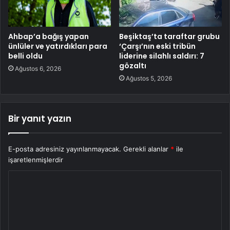
Ahbap’a bağış yapan
Beşiktaş’ta taraftar grubu
ünlüler ve yatırdıkları para
‘Çarşı’nın eski tribün
belli oldu
liderine silahlı saldırı: 7
gözaltı
Ağustos 6, 2026
Ağustos 5, 2026
Bir yanıt yazın
E-posta adresiniz yayınlanmayacak.
Gerekli alanlar
*
ile
işaretlenmişlerdir
Y
o
r
u