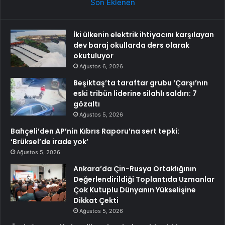
Son Eklenen
İki ülkenin elektrik ihtiyacını karşılayan
dev baraj okullarda ders olarak
okutuluyor
Ağustos 6, 2026
Beşiktaş’ta taraftar grubu ‘Çarşı’nın
eski tribün liderine silahlı saldırı: 7
gözaltı
Ağustos 5, 2026
Bahçeli’den AP’nin Kıbrıs Raporu’na sert tepki:
‘Brüksel’de irade yok’
Ağustos 5, 2026
Ankara’da Çin-Rusya Ortaklığının
Değerlendirildiği Toplantıda Uzmanlar
Çok Kutuplu Dünyanın Yükselişine
Dikkat Çekti
Ağustos 5, 2026