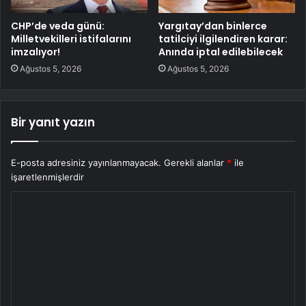
CHP’de veda günü:
Yargıtay’dan binlerce
Milletvekilleri istifalarını
tatilciyi ilgilendiren karar:
imzalıyor!
Anında iptal edilebilecek
Ağustos 5, 2026
Ağustos 5, 2026
Bir yanıt yazın
E-posta adresiniz yayınlanmayacak.
Gerekli alanlar
*
ile
işaretlenmişlerdir
Y
o
r
u
m
*