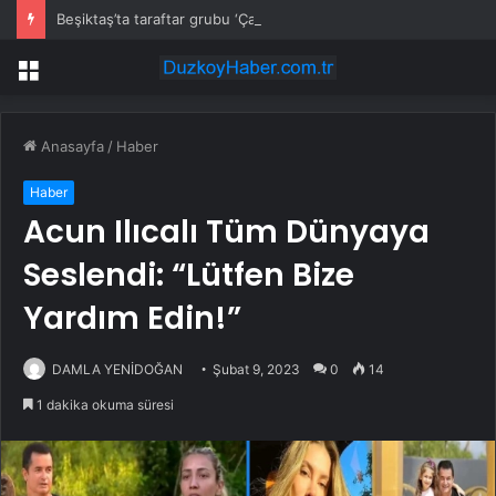
Beşiktaş’ta taraftar grubu ‘Çarşı’nın eski tribün liderine silahlı saldırı: 7 gözaltı
Menü
Anasayfa
/
Haber
Haber
Acun Ilıcalı Tüm Dünyaya
Seslendi: “Lütfen Bize
Yardım Edin!”
DAMLA YENİDOĞAN
Şubat 9, 2023
0
14
1 dakika okuma süresi